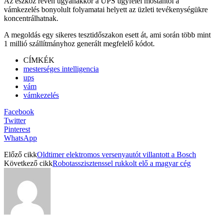
Az eszköz révén ugyanakkor a UPS ügyfelei mostantól a
vámkezelés bonyolult folyamatai helyett az üzleti tevékenységükre
koncentrálhatnak.
A megoldás egy sikeres tesztidőszakon esett át, ami során több mint
1 millió szállítmányhoz generált megfelelő kódot.
CÍMKÉK
mesterséges intelligencia
ups
vám
vámkezelés
Facebook
Twitter
Pinterest
WhatsApp
Előző cikk
Oldtimer elektromos versenyautót villantott a Bosch
Következő cikk
Robotasszisztenssel rukkolt elő a magyar cég