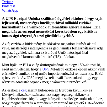
Twitter
Pinterest
WhatsApp
A UPS Európai Unióba szállíttató ügyfelei októbertől egy saját
fejlesztésű, mesterséges intelligenciával működő eszközt
használhatnak a vámkódok automatikus generálásához. Ez a
megoldás az európai nemzetközi kereskedelem egy kritikus
fontosságú tényezőjét teszi gördülékenyebbé.
Az új eszköz a küldemény feladásakor megadott leírását alapul
véve, mesterséges intelligencia és gépi tanulás felhasználásával adja
meg az ügyfelek számára az Európai Unió hatóságai által
megkövetelt Harmonizált áruleíró (HS) kódokat.
Mint írják, az EU a világ áruforgalmának mintegy 15%-át teszi ki,
ezért nem véletlen, hogy a
UPS
MI-alapú eszköze éppen akkor válik
elérhetővé, amikor az új uniós importellenőrzési rendszert (az ICS2-
t) bevezetik. Az ICS2 megköveteli a vállalkozásoktól, hogy egy
részletes adatlistát adjanak meg a vámkezelt termékeikről.
Az eszköz a
cég
szerint különösen az Európán kívüli kis- és
középvállalkozások számára lesz nagy segítség, akiknek a
legtöbbször nincs idejük vagy hiányzik a szükséges tudásuk ahhoz,
hogy meghatározzák a termékeikhez tartozó megfelelő HR-kódokat.