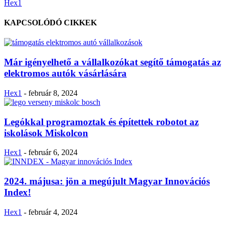
Hex1
KAPCSOLÓDÓ CIKKEK
Már igényelhető a vállalkozókat segítő támogatás az
elektromos autók vásárlására
Hex1
-
február 8, 2024
Legókkal programoztak és építettek robotot az
iskolások Miskolcon
Hex1
-
február 6, 2024
2024. májusa: jön a megújult Magyar Innovációs
Index!
Hex1
-
február 4, 2024