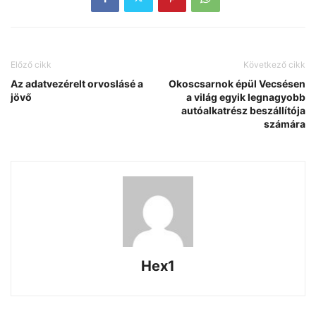
Előző cikk
Következő cikk
Az adatvezérelt orvoslásé a
Okoscsarnok épül Vecsésen
jövő
a világ egyik legnagyobb
autóalkatrész beszállítója
számára
Hex1