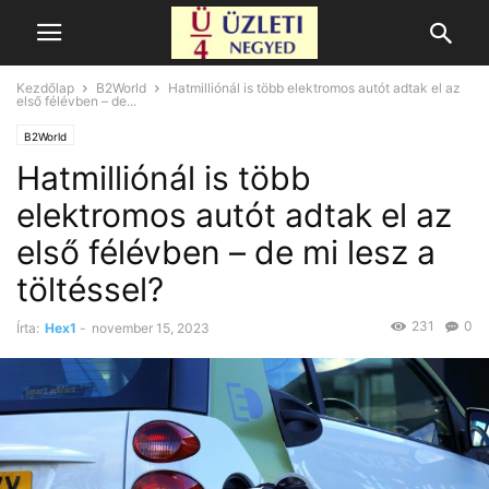
Kezdőlap
B2World
Hatmilliónál is több elektromos autót adtak el az
első félévben – de...
B2World
Hatmilliónál is több
elektromos autót adtak el az
első félévben – de mi lesz a
töltéssel?
231
0
Írta:
Hex1
-
november 15, 2023