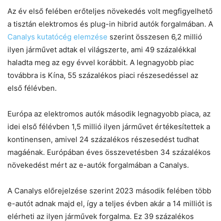
Az év első felében erőteljes növekedés volt megfigyelhető
a tisztán elektromos és plug-in hibrid autók forgalmában. A
Canalys kutatócég elemzése
szerint összesen 6,2 millió
ilyen járművet adtak el világszerte, ami 49 százalékkal
haladta meg az egy évvel korábbit. A legnagyobb piac
továbbra is Kína, 55 százalékos piaci részesedéssel az
első félévben.
Európa az elektromos autók második legnagyobb piaca, az
idei első félévben 1,5 millió ilyen járművet értékesítettek a
kontinensen, amivel 24 százalékos részesedést tudhat
magáénak. Európában éves összevetésben 34 százalékos
növekedést mért az e-autók forgalmában a Canalys.
A Canalys előrejelzése szerint 2023 második felében több
e-autót adnak majd el, így a teljes évben akár a 14 milliót is
elérheti az ilyen járművek forgalma. Ez 39 százalékos