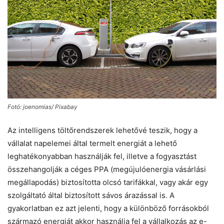
Fotó: joenomias/ Pixabay
Az intelligens töltőrendszerek lehetővé teszik, hogy a
vállalat napelemei által termelt energiát a lehető
leghatékonyabban használják fel, illetve a fogyasztást
összehangolják a céges PPA (megújulóenergia vásárlási
megállapodás) biztosította olcsó tarifákkal, vagy akár egy
szolgáltató által biztosított sávos árazással is. A
gyakorlatban ez azt jelenti, hogy a különböző forrásokból
származó energiát akkor használja fel a vállalkozás az e-