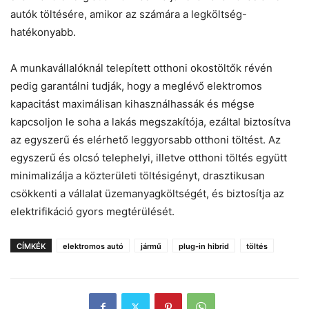
autók töltésére, amikor az számára a legköltség-
hatékonyabb.
A munkavállalóknál telepített otthoni okostöltők révén
pedig garantálni tudják, hogy a meglévő elektromos
kapacitást maximálisan kihasználhassák és mégse
kapcsoljon le soha a lakás megszakítója, ezáltal biztosítva
az egyszerű és elérhető leggyorsabb otthoni töltést. Az
egyszerű és olcsó telephelyi, illetve otthoni töltés együtt
minimalizálja a közterületi töltésigényt, drasztikusan
csökkenti a vállalat üzemanyagköltségét, és biztosítja az
elektrifikáció gyors megtérülését.
CÍMKÉK
elektromos autó
jármű
plug-in hibrid
töltés