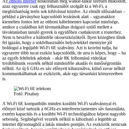
Az
otthoni internet
hőskorában még walkie-talkie szerűen működött,
azaz egyszerre csak egy felhasználót szolgált ki a Wi-Fi, a
megbízhatóság terén sok kihívással küzdve. Az elmúlt időszakban –
például a járványhoz kapcsolódó lezárások alatt – ugyanakkor
kiemelten fontos lett az otthoni kábelmentes kapcsolat minősége,
amikor a családban két távmunkában dolgozó szülő mellett a
távoktatásban tanuló gyerek is egyidőben csatlakozott a routerhez.
Nem is beszélve a különféle okoseszközökről. Ilyen közegben tűnik
fel igazán, hogy a sokfelhasználós helyzetekkel mennyire jól
boldogul a legújabb Wi-Fi 6E szabvány. Azt is kezelni tudja, ha
egyszerre több tucat eszköz kapcsolódik, de arra is képes, hogy – ha
az egyéb feltételek adottak – akár 8K felbontású videókat
továbbítsunk vezeték nélkül mindenféle akadás és minőségromlás
nélkül. Az új 6 GHz-es sáv előnyeit kihasználva, külső zavar nélkül
kommunikálhatnak az eszközök, akár egy társasházi környezetben
is.
Fotó: Pixabay
A Wi-Fi 6E kompatibilis minden korábbi Wi-Fi szabvánnyal és
előnyei közé tartozik a 6GHz-es interferenciamentes sáv használata,
extrém kapacitás és a korábbi Wi-Fi technológiához képest nagyobb
sebesség. Segítségével vezeték nélkül is kihozható a legtöbb az
internet díjcsomagból a lakás minden pontján. Az eszközök nemcsak