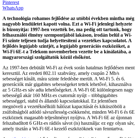
Pinterest
WhatsApp
A technológia rohamos fejlődése az utóbbi években mintha még
nagyobb lendületet kapott volna. Ezt a Wi-Fi jelenlegi helyzete
is bizonyítja: 1997-ben vezették be,
ma pedig ott tartunk, hogy
felhasználói élmény szempontjából lakáson, irodán belül a Wi-
Fi szinte teljesen tudja helyettesíteni a vezetékes kapcsolatot. A
fejlődés legújabb szintjét, a legújabb generációs eszközöket, a
Wi-Fi 6E-t a Telekom novemberben vezette be a kínálatába, a
magyarországi szolgáltatók közül elsőként.
Az 1997-ben debütált Wi-Fi az évek során hatalmas fejlődésen ment
keresztül. Az eredeti 802.11 szabvány, amely csupán 2 Mb/s
sebességet kínált, mára szinte feledésbe merült. A Wi-Fi 5. és 6.
generációk már gigabites sebességeket tettek lehetővé, kihasználva
az 5 GHz-es sáv adta lehetőségeket. A Wi-Fi 6E különlegesen nagy
sebességű akár 160 MHz-es csatornát nyújt – többgigabites
sebességgel, stabil és állandó kapcsolatokkal. Ez jelentősen
megnöveli a vezetéknélküli hálózat kapacitását és kiküszöböli a
zsúfoltságból adódó sávszélesség-csökkenést, minden Wi-Fi 6 és 6E
eszköznek magasabb teljesítményt nyújtva. A Wi-Fi 6E az újonnan
felszabadított 6 GHz-es rádiós sávot (is) használja: ez egy olyan sáv,
amely tisztán a Wi-Fi 6E-t kezelő eszközöknek van fenntartva.