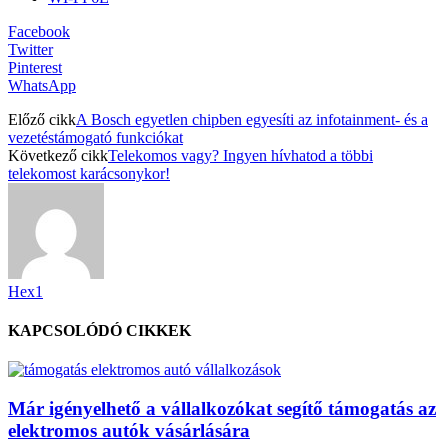
Facebook
Twitter
Pinterest
WhatsApp
Előző cikk
A Bosch egyetlen chipben egyesíti az infotainment- és a
vezetéstámogató funkciókat
Következő cikk
Telekomos vagy? Ingyen hívhatod a többi
telekomost karácsonykor!
Hex1
KAPCSOLÓDÓ CIKKEK
Már igényelhető a vállalkozókat segítő támogatás az
elektromos autók vásárlására