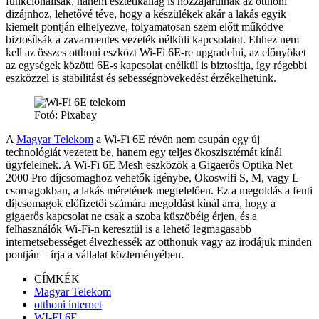
funkcionálisak, hanem esztétikailag is hozzájárulnak az otthoni
dizájnhoz, lehetővé téve, hogy a készülékek akár a lakás egyik
kiemelt pontján elhelyezve, folyamatosan szem előtt működve
biztosítsák a zavarmentes vezeték nélküli kapcsolatot. Ehhez nem
kell az összes otthoni eszközt Wi-Fi 6E-re upgradelni, az előnyöket
az egységek közötti 6E-s kapcsolat enélkül is biztosítja, így régebbi
eszközzel is stabilitást és sebességnövekedést érzékelhetünk.
Fotó: Pixabay
A
Magyar Telekom
a Wi-Fi 6E révén nem csupán egy új
technológiát vezetett be, hanem egy teljes ökoszisztémát kínál
ügyfeleinek. A Wi-Fi 6E Mesh eszközök a Gigaerős Optika Net
2000 Pro díjcsomaghoz vehetők igénybe, Okoswifi S, M, vagy L
csomagokban, a lakás méretének megfelelően. Ez a megoldás a fenti
díjcsomagok előfizetői számára megoldást kínál arra, hogy a
gigaerős kapcsolat ne csak a szoba küszöbéig érjen, és a
felhasználók Wi-Fi-n keresztül is a lehető legmagasabb
internetsebességet élvezhessék az otthonuk vagy az irodájuk minden
pontján – írja a vállalat közleményében.
CÍMKÉK
Magyar Telekom
otthoni internet
WI-FI 6E