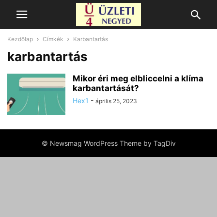
Kezdőlap
Címkék
Karbantartás
karbantartás
Mikor éri meg elbliccelni a klíma
karbantartását?
Hex1
-
április 25, 2023
© Newsmag WordPress Theme by TagDiv