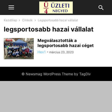
Kezdőlap
Címkék
Legsportosabb hazai vállalat
legsportosabb hazai vállalat
Megválasztották a
legsportosabb hazai céget
Hex1
-
március 23, 2023
© Newsmag WordPress Theme by TagDiv