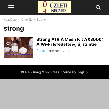
Kezdőlap
Címkék
Strong
strong
Strong ATRIA Mesh Kit AX3000:
A Wi-Fi lefedettség új szintje
Peter
-
október 3, 2023
© Newsmag WordPress Theme by TagDiv