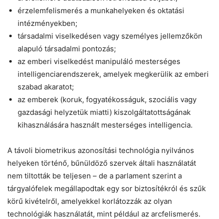
érzelemfelismerés a munkahelyeken és oktatási
intézményekben;
társadalmi viselkedésen vagy személyes jellemzőkön
alapuló társadalmi pontozás;
az emberi viselkedést manipuláló mesterséges
intelligenciarendszerek, amelyek megkerülik az emberi
szabad akaratot;
az emberek (koruk, fogyatékosságuk, szociális vagy
gazdasági helyzetük miatti) kiszolgáltatottságának
kihasználására használt mesterséges intelligencia.
A távoli biometrikus azonosítási technológia nyilvános
helyeken történő, bűnüldöző szervek általi használatát
nem tiltották be teljesen – de a parlament szerint a
tárgyalófelek megállapodtak egy sor biztosítékról és szűk
körű kivételről, amelyekkel korlátozzák az olyan
technológiák használatát, mint például az arcfelismerés.