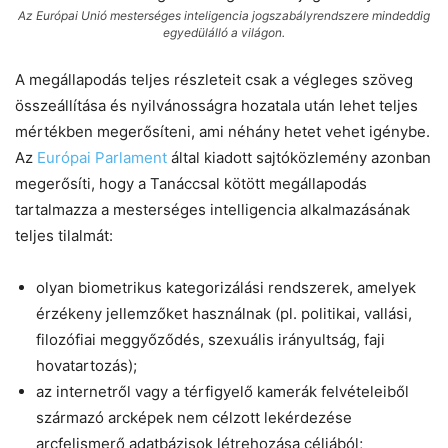
Az Európai Unió mesterséges inteligencia jogszabályrendszere mindeddig
egyedülálló a világon.
A megállapodás teljes részleteit csak a végleges szöveg
összeállítása és nyilvánosságra hozatala után lehet teljes
mértékben megerősíteni, ami néhány hetet vehet igénybe.
Az
Európai Parlament
által kiadott sajtóközlemény azonban
megerősíti, hogy a Tanáccsal kötött megállapodás
tartalmazza a mesterséges intelligencia alkalmazásának
teljes tilalmát:
olyan biometrikus kategorizálási rendszerek, amelyek
érzékeny jellemzőket használnak (pl. politikai, vallási,
filozófiai meggyőződés, szexuális irányultság, faji
hovatartozás);
az internetről vagy a térfigyelő kamerák felvételeiből
származó arcképek nem célzott lekérdezése
arcfelismerő adatbázisok létrehozása céljából;