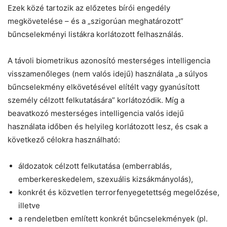
Ezek közé tartozik az előzetes bírói engedély
megkövetelése – és a „szigorúan meghatározott”
bűncselekményi listákra korlátozott felhasználás.
A távoli biometrikus azonosító mesterséges intelligencia
visszamenőleges (nem valós idejű) használata „a súlyos
bűncselekmény elkövetésével elítélt vagy gyanúsított
személy célzott felkutatására” korlátozódik. Míg a
beavatkozó mesterséges intelligencia valós idejű
használata időben és helyileg korlátozott lesz, és csak a
következő célokra használható:
áldozatok célzott felkutatása (emberrablás,
emberkereskedelem, szexuális kizsákmányolás),
konkrét és közvetlen terrorfenyegetettség megelőzése,
illetve
a rendeletben említett konkrét bűncselekmények (pl.