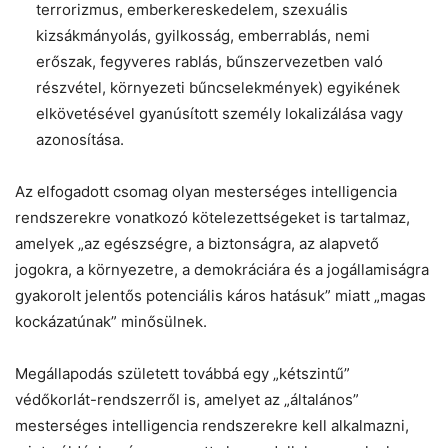
terrorizmus, emberkereskedelem, szexuális
kizsákmányolás, gyilkosság, emberrablás, nemi
erőszak, fegyveres rablás, bűnszervezetben való
részvétel, környezeti bűncselekmények) egyikének
elkövetésével gyanúsított személy lokalizálása vagy
azonosítása.
Az elfogadott csomag olyan mesterséges intelligencia
rendszerekre vonatkozó kötelezettségeket is tartalmaz,
amelyek „az egészségre, a biztonságra, az alapvető
jogokra, a környezetre, a demokráciára és a jogállamiságra
gyakorolt jelentős potenciális káros hatásuk” miatt „magas
kockázatúnak” minősülnek.
Megállapodás született továbbá egy „kétszintű”
védőkorlát-rendszerről is, amelyet az „általános”
mesterséges intelligencia rendszerekre kell alkalmazni,