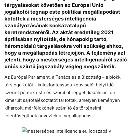
tárgyalásokat követően az Európai Unió
jogalkotói tegnap este politikai megállapodást
kötöttek a mesterséges intelligencia
szabályozásának kockázatalapú
keretrendszeréről. Az aktát eredetileg 2021
áprilisában nyitották, de hónapokig tartó,
háromoldalú tárgyalásokra volt szükség ahhoz,
hogy a megállapodás létrejöjjön. A fejlemény azt
jelenti, hogy a mesterséges intelligenciáról szóló
uniós szintű jogszabály végleg megszületik.
Az Európai Parlament, a Tanács és a Bizottság – a blokk
társjogalkotói – kulcsfontosságú képviselői helyi idő
szerint péntek este és szombat reggel diadalmas, de
kimerült sajtótájékoztatót tartottak, amelyen keményen
kiharcolt, mérföldkőnek számító és történelmi
jelentőségűnek nevezték a megállapodást.