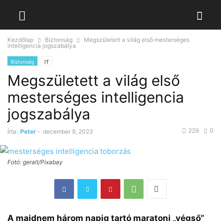
Kezdőlap
Biztonság
Megszületett a világ első mesterséges
intelligencia jogszabálya
Biztonság
IT
Megszületett a világ első
mesterséges intelligencia
jogszabálya
229
0
Írta:
Peter
-
december 9, 2023
Fotó: geralt/Pixabay
A majdnem három napig tartó maratoni „végső”