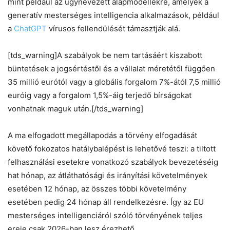
mint például az úgynevezett alapmodellekre, amelyek a
generatív mesterséges intelligencia alkalmazások, például
a
ChatGPT
vírusos fellendülését támasztják alá.
[tds_warning]A szabályok be nem tartásáért kiszabott
büntetések a jogsértéstől és a vállalat méretétől függően
35 millió eurótól vagy a globális forgalom 7%-ától 7,5 millió
euróig vagy a forgalom 1,5%-áig terjedő bírságokat
vonhatnak maguk után.[/tds_warning]
A ma elfogadott megállapodás a törvény elfogadását
követő fokozatos hatálybalépést is lehetővé teszi: a tiltott
felhasználási esetekre vonatkozó szabályok bevezetéséig
hat hónap, az átláthatósági és irányítási követelmények
esetében 12 hónap, az összes többi követelmény
esetében pedig 24 hónap áll rendelkezésre. Így az EU
mesterséges intelligenciáról szóló törvényének teljes
ereje csak 2026-ban lesz érezhető.