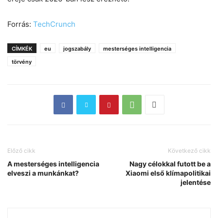
Forrás:
TechCrunch
CÍMKÉK
eu
jogszabály
mesterséges intelligencia
törvény
Előző cikk
Következő cikk
A mesterséges intelligencia
Nagy célokkal futott be a
elveszi a munkánkat?
Xiaomi első klímapolitikai
jelentése