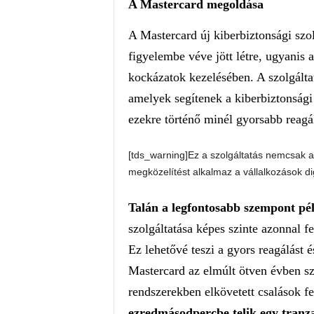
A Mastercard megoldása
A Mastercard új kiberbiztonsági szo
figyelembe véve jött létre, ugyanis a
kockázatok kezelésében. A szolgáltat
amelyek segítenek a kiberbiztonsági
ezekre történő minél gyorsabb reagá
[tds_warning]Ez a szolgáltatás nemcsak a 
megközelítést alkalmaz a vállalkozások dig
Talán a legfontosabb szempont pél
szolgáltatása képes szinte azonnal fe
Ez lehetővé teszi a gyors reagálást 
Mastercard az elmúlt ötven évben szél
rendszerekben elkövetett csalások f
ezredmásodpercbe telik egy tranza