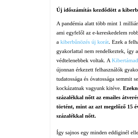
Új időszámítás kezdődött a kiberb
A pandémia alatt több mint 1 milliárd
ami egyfelől az e-kereskedelem robb
a
kiberbűnözés új korát
. Ezek a fel
gyakorlattal nem rendelkeztek, így 
védtelenebbek voltak. A
Kibertámad
újonnan érkezett felhasználók gyakor
tudatossága és óvatossága semmit s
kockázatnak vagyunk kitéve.
Ezekne
százalékkal nőtt az emailes átver
történt, mint az azt megelőző 15 
százalékkal nőtt.
Így sajnos egy minden eddiginél ell