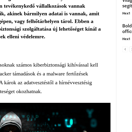
segí
ten tevékenykedő vállalkozások vannak
k, akinek bármilyen adatai is vannak, amit
Hex1
gépen, vagy felhőtárhelyen tárol. Ebben a
Bold
ztonsági szolgáltatása új lehetőséget kínál a
offic
ek elleni védelemre.
Hex1
oknak számos kiberbiztonsági kihívással kell
acker támadások és a malware fertőzések
 károk az adatvesztéstől a hírnévvesztésig
zteséget okozhatnak.