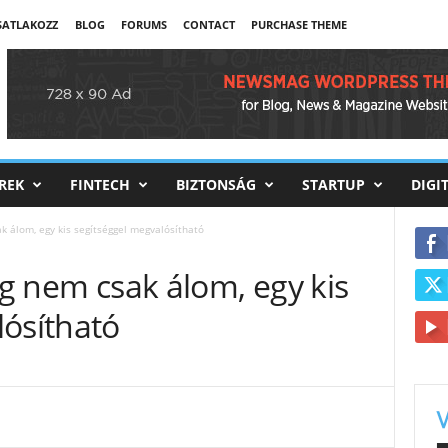
CSATLAKOZZ
BLOG
FORUMS
CONTACT
PURCHASE THEME
REK
FINTECH
BIZTONSÁG
STARTUP
DIGI
ak álom, egy kis segítséggel megvalósítható
ág nem csak álom, egy kis
lósítható