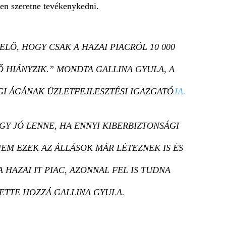
ben szeretne tevékenykedni.
ELŐ, HOGY CSAK A HAZAI PIACRÓL 10 000
Ő HIÁNYZIK.” MONDTA GALLINA GYULA, A
I ÁGÁNAK ÜZLETFEJLESZTÉSI IGAZGATÓ
JA.
OGY JÓ LENNE, HA ENNYI KIBERBIZTONSÁGI
NEM EZEK AZ ÁLLÁSOK MÁR LÉTEZNEK IS ÉS
A HAZAI IT PIAC, AZONNAL FEL IS TUDNA
TETTE HOZZÁ GALLINA GYULA.