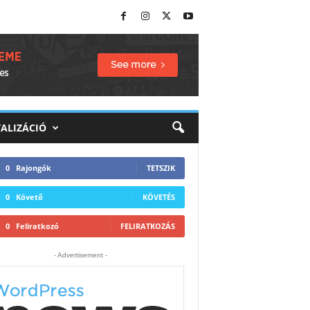
TALIZÁCIÓ
0
Rajongók
TETSZIK
0
Követő
KÖVETÉS
0
Feliratkozó
FELIRATKOZÁS
- Advertisement -