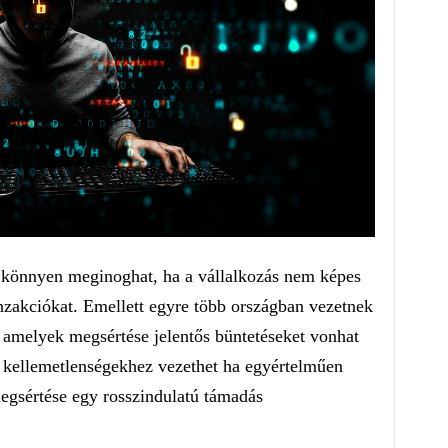
s könnyen meginoghat, ha a vállalkozás nem képes
nzakciókat. Emellett egyre több országban vezetnek
 amelyek megsértése jelentős büntetéseket vonhat
kellemetlenségekhez vezethet ha egyértelműen
egsértése egy rosszindulatú támadás