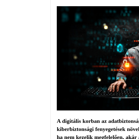
A digitális korban az adatbiztons
kiberbiztonsági fenyegetések növe
ha nem kezelik megfelelően, akár a