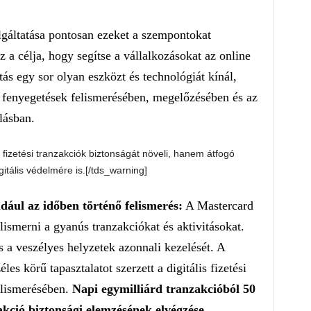
lgáltatása pontosan ezeket a szempontokat
z a célja, hogy segítse a vállalkozásokat az online
ás egy sor olyan eszközt és technológiát kínál,
 fenyegetések felismerésében, megelőzésében és az
lásban.
fizetési tranzakciók biztonságát növeli, hanem átfogó
itális védelmére is.[/tds_warning]
dául az időben történő felismerés:
A Mastercard
lismerni a gyanús tranzakciókat és aktivitásokat.
és a veszélyes helyzetek azonnali kezelését. A
es körű tapasztalatot szerzett a digitális fizetési
elismerésében.
Napi egymilliárd tranzakcióból 50
kció biztonsági elemzésének elvégzése.