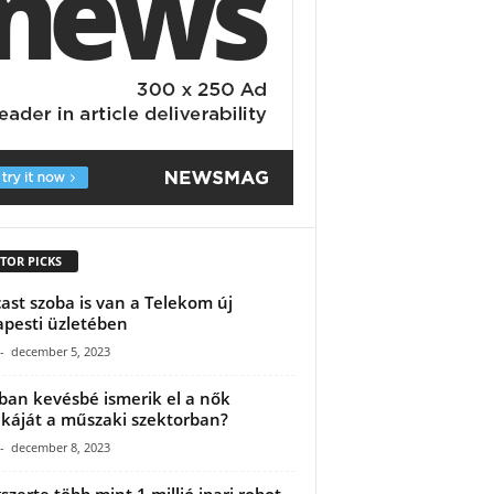
TOR PICKS
ast szoba is van a Telekom új
pesti üzletében
-
december 5, 2023
ban kevésbé ismerik el a nők
áját a műszaki szektorban?
-
december 8, 2023
gszerte több mint 1 millió ipari robot