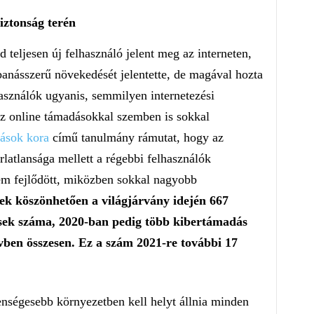
iztonság terén
 teljesen új felhasználó jelent meg az interneten,
anásszerű növekedését jelentette, de magával hozta
használók ugyanis, semmilyen internetezési
az online támadásokkal szemben is sokkal
ások kora
című tanulmány rámutat, hogy az
latlansága mellett a régebbi felhasználók
em fejlődött, miközben sokkal nagyobb
k köszönhetően a világjárvány idején 667
ések száma, 2020-ban pedig több kibertámadás
évben összesen. Ez a szám 2021-re további 17
enségesebb környezetben kell helyt állnia minden