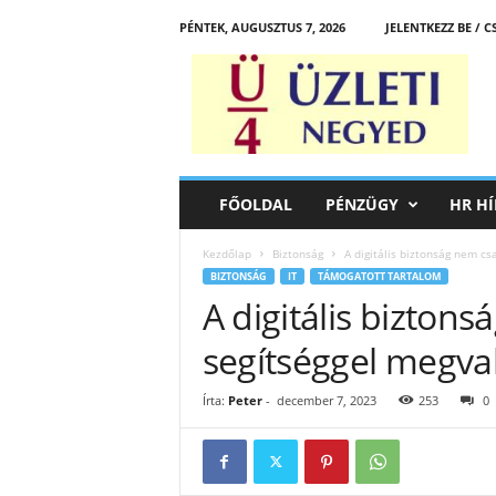
PÉNTEK, AUGUSZTUS 7, 2026
JELENTKEZZ BE / 
Ü
z
l
e
t
i
N
FŐOLDAL
PÉNZÜGY
HR HÍ
e
g
Kezdőlap
Biztonság
A digitális biztonság nem cs
y
BIZTONSÁG
IT
TÁMOGATOTT TARTALOM
e
A digitális biztons
d
segítséggel megva
Írta:
Peter
-
december 7, 2023
253
0