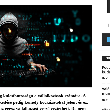
EDI
Podc
buda
Hex1
Való
munk
ág kulcsfontosságú a vállalkozások számára. A
Hex1
kedése pedig komoly kockázatokat jelent és ez,
z egész vállalkozást veszélyeztetheti. De nem
Vilá