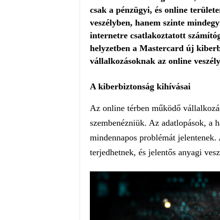
csak a pénzügyi, és online terüle
veszélyben, hanem szinte mindegyi
internetre csatlakoztatott számító
helyzetben a Mastercard új kiberbi
vállalkozásoknak az online veszély
A kiberbiztonság kihívásai
Az online térben működő vállalkozás
szembenézniük. Az adatlopások, a h
mindennapos problémát jelentenek. A
terjedhetnek, és jelentős anyagi ves