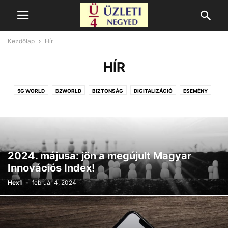
Kezdőlap
Hír
HÍR
5G WORLD
B2WORLD
BIZTONSÁG
DIGITALIZÁCIÓ
ESEMÉNY
FINTECH
HÍR
HÍREK
HR HÍREK
IT
KIEMELT
MOBIL
OTTHON
PÉNZÜGY
SAJTÓKÖZLEMÉNYEK
STARTUP
TÁMOGATOTT TARTALOM
TUDOMÁNY
2024. májusa: jön a megújult Magyar
Innovációs Index!
Hex1
-
február 4, 2024