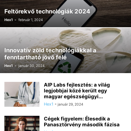
Feltörekvő technológiák 2024
Hex1
-
február 1, 2024
Innovatív zöld technológiákkal a
fenntartható jövő felé
Hex1
-
január 30, 2024
AIP Labs fejlesztés: a világ
legjobbjai közé került egy
magyar egészségügyi...
Hex1
-
január 29, 2024
Cégek figyelem: Élesedik a
Panasztörvény második fázisa