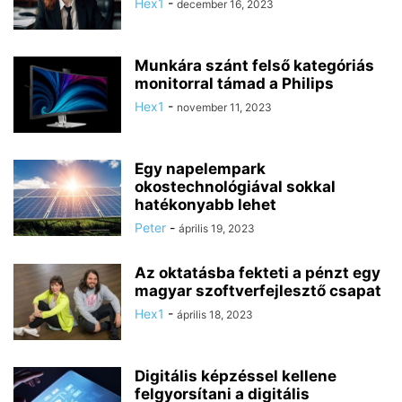
Hex1
-
december 16, 2023
Munkára szánt felső kategóriás
monitorral támad a Philips
Hex1
-
november 11, 2023
Egy napelempark
okostechnológiával sokkal
hatékonyabb lehet
Peter
-
április 19, 2023
Az oktatásba fekteti a pénzt egy
magyar szoftverfejlesztő csapat
Hex1
-
április 18, 2023
Digitális képzéssel kellene
felgyorsítani a digitális