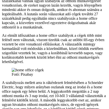
százalékánál vannak ugyan szabályok az otthoni munkavégzésre
vonatkozóan, de ezeket nagyon lazán kezelik, vagyis lényegében
mindenki akkor és onnan dolgozik, amikor és ahonnan számára a
legideálisabb. A kutatás során válaszokat adó cégek további 27
százalékánál pedig egyáltalán nincs szabályozás a home office
kapcsán, a közvetlen vezetővel egyeztetve dolgozhatnak akár
otthonról is a munkatársak.
Az elmúlt időszakban a home office szabályok a cégek több mint
felénél nem változtak, viszont tizedük csak az utóbbi fél-egy évben
vezetett be erre vonatkozó előírásokat. A válaszadók mintegy
harmadánál volt módosítás a közelmúltban, közel ötödük esetében
szigorítást vezettek be, vagyis a korábbinál kevesebb napon, vagy
korlátozottabb keretek között lehet élni az otthoni munkavégzés
lehetőségével.
Fotó: Pixabay
A szabályozás mellett arra is rákérdezett felmérésében a Schneider
Electric, hogy milyen arányban oszlanak meg az irodai és a home
office napok egy héten belül. A leggyakoribb megoldás a 2 nap
otthoni munka és 3 nap irodai, ezt 10-ből 3 vállalatnál választották a
felmérést kitöltők közül. A második leggyakoribb eset az, amikor
ugyan hivatalos otthoni munkavégzés nincs, de egyedi igények
alapján van erre lehetőség, ez a kérdőívet kitöltő cégek mintegy