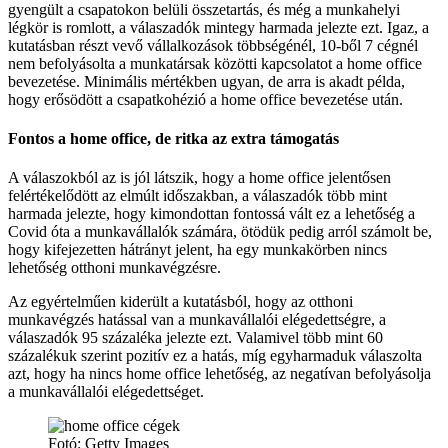
gyengült a csapatokon belüli összetartás, és még a munkahelyi
légkör is romlott, a válaszadók mintegy harmada jelezte ezt. Igaz, a
kutatásban részt vevő vállalkozások többségénél, 10-ből 7 cégnél
nem befolyásolta a munkatársak közötti kapcsolatot a home office
bevezetése. Minimális mértékben ugyan, de arra is akadt példa,
hogy erősödött a csapatkohézió a home office bevezetése után.
Fontos a home office, de ritka az extra támogatás
A válaszokból az is jól látszik, hogy a home office jelentősen
felértékelődött az elmúlt időszakban, a válaszadók több mint
harmada jelezte, hogy kimondottan fontossá vált ez a lehetőség a
Covid óta a munkavállalók számára, ötödük pedig arról számolt be,
hogy kifejezetten hátrányt jelent, ha egy munkakörben nincs
lehetőség otthoni munkavégzésre.
Az egyértelműen kiderült a kutatásból, hogy az otthoni
munkavégzés hatással van a munkavállalói elégedettségre, a
válaszadók 95 százaléka jelezte ezt. Valamivel több mint 60
százalékuk szerint pozitív ez a hatás, míg egyharmaduk válaszolta
azt, hogy ha nincs home office lehetőség, az negatívan befolyásolja
a munkavállalói elégedettséget.
Fotó: Getty Images