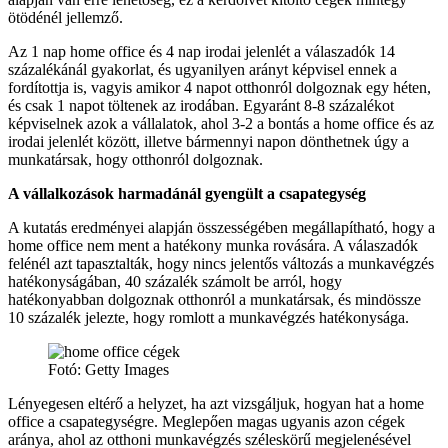
ötödénél jellemző.
Az 1 nap home office és 4 nap irodai jelenlét a válaszadók 14
százalékánál gyakorlat, és ugyanilyen arányt képvisel ennek a
fordítottja is, vagyis amikor 4 napot otthonról dolgoznak egy héten,
és csak 1 napot töltenek az irodában. Egyaránt 8-8 százalékot
képviselnek azok a vállalatok, ahol 3-2 a bontás a home office és az
irodai jelenlét között, illetve bármennyi napon dönthetnek úgy a
munkatársak, hogy otthonról dolgoznak.
A vállalkozások harmadánál gyengült a csapategység
A kutatás eredményei alapján összességében megállapítható, hogy a
home office nem ment a hatékony munka rovására. A válaszadók
felénél azt tapasztalták, hogy nincs jelentős változás a munkavégzés
hatékonyságában, 40 százalék számolt be arról, hogy
hatékonyabban dolgoznak otthonról a munkatársak, és mindössze
10 százalék jelezte, hogy romlott a munkavégzés hatékonysága.
Fotó: Getty Images
Lényegesen eltérő a helyzet, ha azt vizsgáljuk, hogyan hat a home
office a csapategységre. Meglepően magas ugyanis azon cégek
aránya, ahol az otthoni munkavégzés széleskörű megjelenésével