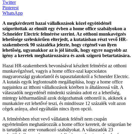
Twitter
Pinterest
WhatsApp
A megkérdezett hazai vállalkozások közel egyötödénél
szigorítottak az elmúlt egy évben a home office szabályokon a
Schneider Electric felmérése szerint. Az otthoni munkavégzés
lehetősége széleskörűen elterjedt, a kutatásban részt vevő HR-
szakemberek 90 százaléka jelezte, hogy cégénél van ilyen
lehetőség, ugyanakkor az is jól látszik, hogy egyre nagyobb az
igény a keretek meghatározására és azok szigorú betartatására.
Hazai HR-szakemberek bevonásával készített felmérést az otthoni
munkavégzéssel, vagyis a home office-szal kapcsolatos
magyarországi gyakorlatról és tapasztalatokról a Schneider Electric.
A kutatás egyik legfontosabb megállapítása, hogy a home office
napjainkra az itthoni vállalkozások körében is általánossá vált. A
válaszadók negyedénél mindenki számára adott ez a lehetőség,
mintegy kétharmadánál azok dolgozhatnak otthonról is, akiknek a
munkaköre ezt lehetővé teszi, és mindössze 12 százalék volt azon
cégek aránya, ahol egyáltalán nincs ilyen opció.
A felmérésben részt vevő vállalatok felénél nem csupán
egyértelműen meghatározzák a home office kereteit, de szigorúan be
is tartatják az erre vonatkozó szabályokat. A válaszadók 23