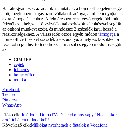
Bár ahogyan ezek az adatok is mutatják, a home office jelentősége
nőtt, meglepően magas azon vállalatok aránya, ahol nem nyújtanak
extra támogatást ehhez. A felmérésben részt vevő cégek több mint
felénél ez a helyzet, 18 százalékánál eszközök telepítésével segítik
az otthoni munkavégzést, és mindössze 2 százalék járul hozzá a
rezsiköltségekhez. A válaszadók ötöde egyéb módon
támogatja
a
home office-t, és két százalék azok aránya, amely eszközökkel, a
rezsiköltségekhez történő hozzájárulással és egyéb módon is segíti
azt.
CÍMKÉK
cégek
felmérés
home office
munka
Facebook
Twitter
Pinterest
WhatsApp
Előző cikk
Imádod a DumaTV-t és telekomos vagy? Nos, akkor
erről feltétlen tudnod kell!
Következő cikk
Milliókat nyerhetnek a fiatalok a Vodafone