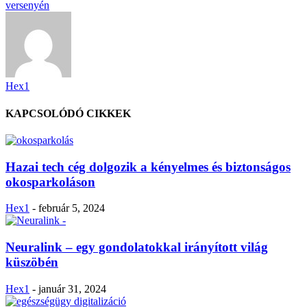
versenyén
Hex1
KAPCSOLÓDÓ CIKKEK
Hazai tech cég dolgozik a kényelmes és biztonságos
okosparkoláson
Hex1
-
február 5, 2024
Neuralink – egy gondolatokkal irányított világ
küszöbén
Hex1
-
január 31, 2024