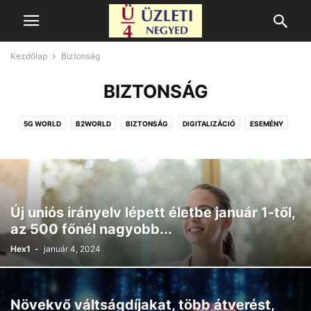
Kezdőlap
Biztonság
BIZTONSÁG
5G WORLD
B2WORLD
BIZTONSÁG
DIGITALIZÁCIÓ
ESEMÉNY
FINTECH
HÍR
HÍREK
HR HÍREK
IT
KIEMELT
MOBIL
OTTHON
PÉNZÜGY
SAJTÓKÖZLEMÉNYEK
STARTUP
TÁMOGATOTT TARTALOM
TUDOMÁNY
Új uniós irányelv lépett életbe január 1-től,
az 500 főnél nagyobb...
Hex1
-
január 4, 2024
Növekvő váltságdíjakat, több átverést,