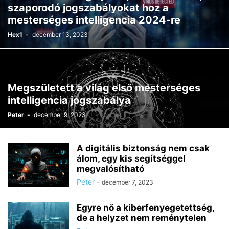
szaporodó jogszabályokat hoz a
mesterséges intelligencia 2024-re
Hex1
-
december 13, 2023
Megszületett a világ első mesterséges
intelligencia jogszabálya
Peter
-
december 9, 2023
A digitális biztonság nem csak
álom, egy kis segítséggel
megvalósítható
Peter
-
december 7, 2023
Egyre nő a kiberfenyegetettség,
de a helyzet nem reménytelen