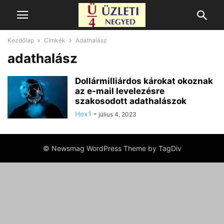
Kezdőlap
Címkék
Adathalász
adathalász
Dollármilliárdos károkat okoznak
az e-mail levelezésre
szakosodott adathalászok
Hex1
-
július 4, 2023
© Newsmag WordPress Theme by TagDiv