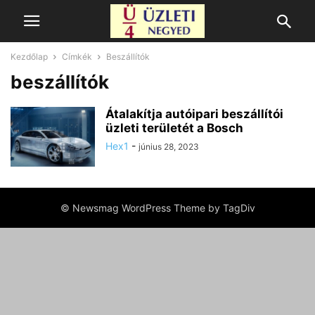
Kezdőlap
Címkék
Beszállítók
beszállítók
Átalakítja autóipari beszállítói
üzleti területét a Bosch
Hex1
-
június 28, 2023
© Newsmag WordPress Theme by TagDiv