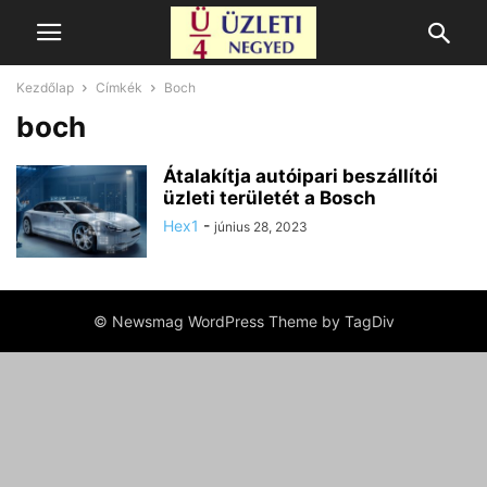
Kezdőlap
Címkék
Boch
boch
Átalakítja autóipari beszállítói
üzleti területét a Bosch
Hex1
-
június 28, 2023
© Newsmag WordPress Theme by TagDiv