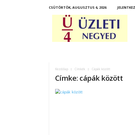
CSÜTÖRTÖK, AUGUSZTUS 6, 2026
JELENTKEZ
Ü
z
l
e
t
i
N
e
g
Kezdőlap
Címkék
Cápák között
y
Címke: cápák között
e
d