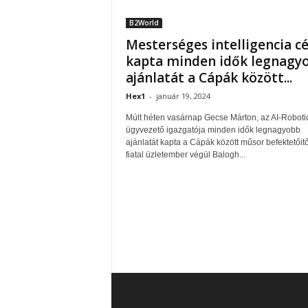
B2World
Mesterséges intelligencia c
kapta minden idők legnagy
ajánlatát a Cápák között...
Hex1
-
január 19, 2024
Múlt héten vasárnap Gecse Márton, az AI-Roboti
ügyvezető igazgatója minden idők legnagyobb
ajánlatát kapta a Cápák között műsor befektetőitő
fiatal üzletember végül Balogh...