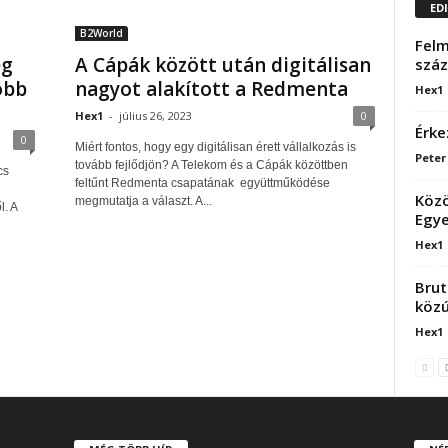
ED
B2World
Felm
ég
A Cápák között után digitálisan
száz
obb
nagyot alakított a Redmenta
Hex1
Hex1
-
július 26, 2023
0
Érke
0
Miért fontos, hogy egy digitálisan érett vállalkozás is
Peter
tovább fejlődjön? A Telekom és a Cápák közöttben
cs
feltűnt Redmenta csapatának együttműködése
Közö
megmutatja a választ. A...
l. A
Egye
Hex1
Brut
közú
Hex1