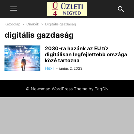
Kezdőlap
Címkék
Digitális gazdaság
digitális gazdaság
2030-ra hazánk az EU tíz
digitálisan legfejlettebb országa
közé tartozna
Hex1
-
június 2, 2023
© Newsmag WordPress Theme by TagDiv