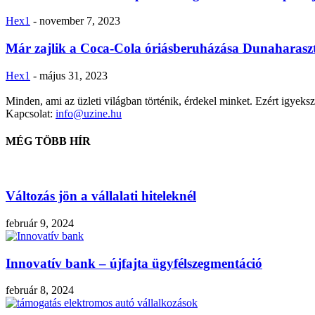
Hex1
-
november 7, 2023
Már zajlik a Coca-Cola óriásberuházása Dunaharasz
Hex1
-
május 31, 2023
Minden, ami az üzleti világban történik, érdekel minket. Ezért igyekszü
Kapcsolat:
info@uzine.hu
MÉG TÖBB HÍR
Változás jön a vállalati hiteleknél
február 9, 2024
Innovatív bank – újfajta ügyfélszegmentáció
február 8, 2024