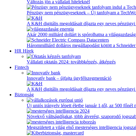
Változás jön a vállalati hiteleknél
Pénzügy nem pénzügyeseknek – Új tanfolyam a TechW
A K&H digitális megoldásait díjazta egy neves pénzügyi
Akár 2000 milliárd dollárt is spórolhatna a világgazdaság
Hárommilliárd dolláros megállapodást kötött a Schneider 
HR Hírek
Vállalati oktatás 2024: továbbképzés, átképzés
Fintech
Innovatív bank – újfajta ügyfélszegmentáció
A K&H digitális megoldásait díjazta egy neves pénzügyi
Biztonság
Új uniós irányelv lépett életbe január 1-től, az 500 főnél
Növekvő váltságdíjakat, több átverést, szaporodó jogszab
Megszületett a világ első mesterséges intelligencia jogsz