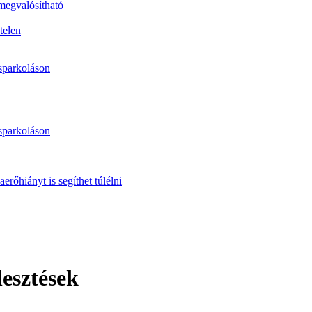
 megvalósítható
telen
sparkoláson
sparkoláson
erőhiányt is segíthet túlélni
esztések