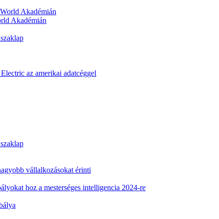
orld Akadémián
 szaklap
Electric az amerikai adatcéggel
 szaklap
 nagyobb vállalkozásokat érinti
ályokat hoz a mesterséges intelligencia 2024-re
abálya