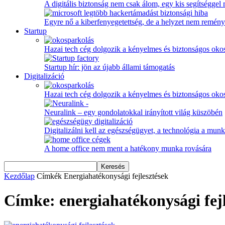
A digitális biztonság nem csak álom, egy kis segítséggel
Egyre nő a kiberfenyegetettség, de a helyzet nem remény
Startup
Hazai tech cég dolgozik a kényelmes és biztonságos oko
Startup hír: jön az újabb állami támogatás
Digitalizáció
Hazai tech cég dolgozik a kényelmes és biztonságos oko
Neuralink – egy gondolatokkal irányított világ küszöbén
Digitalizálni kell az egészségügyet, a technológia a munka
A home office nem ment a hatékony munka rovására
Kezdőlap
Címkék
Energiahatékonysági fejlesztések
Címke: energiahatékonysági fejl