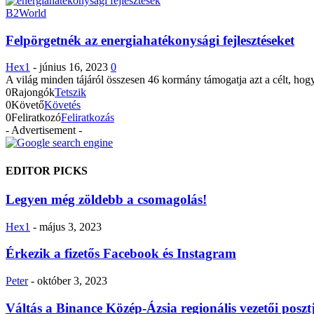
B2World
Felpörgetnék az energiahatékonysági fejlesztéseket
Hex1
-
június 16, 2023
0
A világ minden tájáról összesen 46 kormány támogatja azt a célt, hog
0
Rajongók
Tetszik
0
Követő
Követés
0
Feliratkozó
Feliratkozás
- Advertisement -
EDITOR PICKS
Legyen még zöldebb a csomagolás!
Hex1
-
május 3, 2023
Érkezik a fizetős Facebook és Instagram
Peter
-
október 3, 2023
Váltás a Binance Közép-Ázsia regionális vezetői poszt