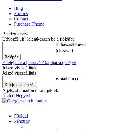
Blog
Forums
Contact
Purchase Theme
Bejelentkezés
Üdvözöljük! Jelentkezzen be a fiókjába
felhasználóneved
jelszavad
Elfelejtette a jelszavát? kaphat segítséget
Jelszó visszaállítás
Jelszó visszaállítás
e-mail címed
A jelszót email-ben küldjük el.
Üzleti Negyed
Főoldal
Pénzügy