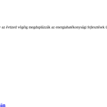
y az évtized végéig megduplázzák az energiahatékonysági fejlesztések ü
ján