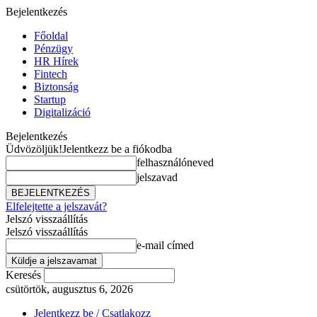
Bejelentkezés
Főoldal
Pénzügy
HR Hírek
Fintech
Biztonság
Startup
Digitalizáció
Bejelentkezés
Üdvözöljük!
Jelentkezz be a fiókodba
felhasználóneved
jelszavad
Elfelejtette a jelszavát?
Jelszó visszaállítás
Jelszó visszaállítás
e-mail címed
Keresés
csütörtök, augusztus 6, 2026
Jelentkezz be / Csatlakozz