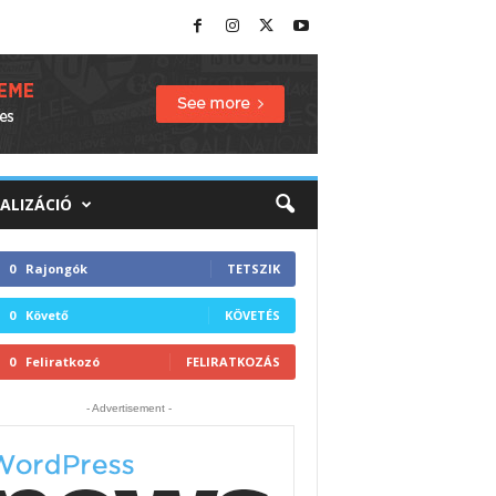
TALIZÁCIÓ
0
Rajongók
TETSZIK
0
Követő
KÖVETÉS
0
Feliratkozó
FELIRATKOZÁS
- Advertisement -