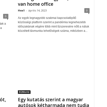
van home office
Hex1
-
április 14, 2023
0
0
Az egyik legnagyobb szakmai kapcsolatépítő
közösségi platform szerint a pandémia legnehezebb
tak a
időszakának végére több mint tízszeresére nőtt a náluk
 a
közzétett távmunka lehetőségek száma, miközben a...
B2World
ót,
Egy kutatás szerint a magyar
autósok kétharmada nem tudja