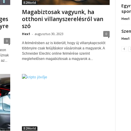
B2World
Egyr
spor
Magabiztosak vagyunk, ha
ges
otthoni villanyszerelésről van
Hex1
yre
szó
Szen
Hex1
-
augusztus 30, 2023
0
Hex1
0
A felmérésben az is kiderült, hogy új villanykapcsolót
többnyire csak felújításkor vásárolnak a magyarok. A
deon
Schneider Electric online felmérése szerint
bíznak
meglehetősen magabiztosak a magyarok a...
az...
B2World