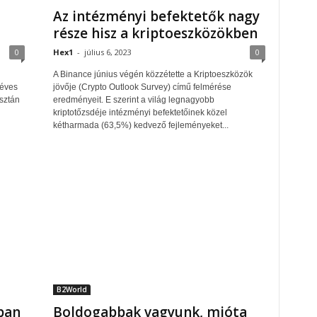
Az intézményi befektetők nagy
része hisz a kriptoeszközökben
0
Hex1
-
július 6, 2023
0
A Binance június végén közzétette a Kriptoeszközök
 éves
jövője (Crypto Outlook Survey) című felmérése
isztán
eredményeit. E szerint a világ legnagyobb
kriptotőzsdéje intézményi befektetőinek közel
kétharmada (63,5%) kedvező fejleményeket...
B2World
ban
Boldogabbak vagyunk, mióta