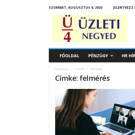
SZOMBAT, AUGUSZTUS 8, 2026
JELENTKEZZ 
Ü
z
l
e
t
i
N
FŐOLDAL
PÉNZÜGY
HR HÍ
e
g
Kezdőlap
Címkék
Felmérés
y
Címke: felmérés
e
d