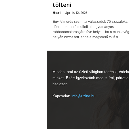
tölteni
Hex1
-
április 12, 2023
Egy felmérés szerint a válaszadók 75 százaléka
döntene e-autó mellett a hagyományos,
robbanómotoros járműve helyett, ha a munkavé
helyén biztosított lenne a megfelelő töltési...
Minden, ami az üzleti világban történik, érdek
minket. Ezért igyekszünk meg is írni, pártatla
hitelesen.
Kapcsolat:
info@uzine.hu