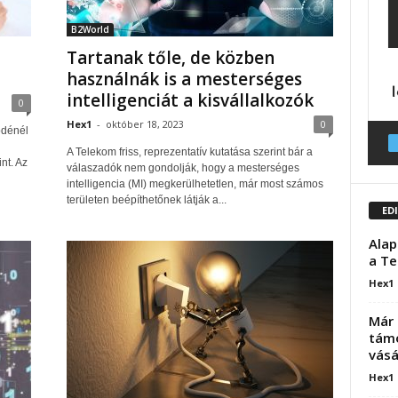
B2World
Tartanak tőle, de közben
használnák is a mesterséges
intelligenciát a kisvállalkozók
0
Hex1
-
október 18, 2023
0
ödénél
A Telekom friss, reprezentatív kutatása szerint bár a
nt. Az
válaszadók nem gondolják, hogy a mesterséges
intelligencia (MI) megkerülhetetlen, már most számos
területen beépíthetőnek látják a...
ED
Alap
a Te
Hex1
Már 
támo
vásá
Hex1