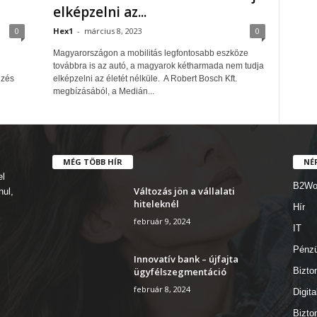
elképzelni az...
0
Hex1
-
március 8, 2023
0
Magyarországon a mobilitás legfontosabb eszköze
továbbra is az autó, a magyarok kétharmada nem tudja
gzés
elképzelni az életét nélküle. A Robert Bosch Kft.
megbízásából, a Medián...
MÉG TÖBB HÍR
NÉ
el
B2Wo
Változás jön a vállalati
nul,
hiteleknél
Hír
február 9, 2024
IT
Pénz
Innovatív bank – újfajta
ügyfélszegmentáció
Bizto
február 8, 2024
Digita
Bizto