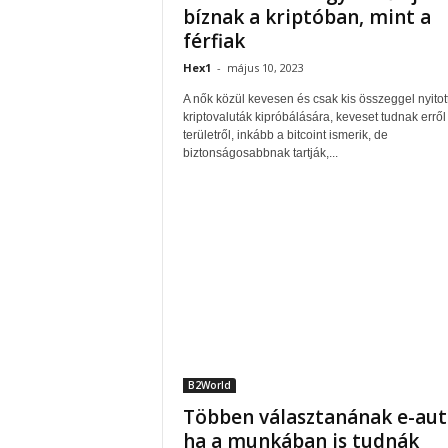
bíznak a kriptóban, mint a
férfiak
Hex1
-
május 10, 2023
A nők közül kevesen és csak kis összeggel nyitot
kriptovaluták kipróbálására, keveset tudnak erről
területről, inkább a bitcoint ismerik, de
biztonságosabbnak tartják,...
B2World
Többen választanának e-aut
ha a munkában is tudnák