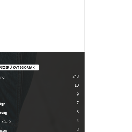
PSZERŰ KATEGÓRIÁK
248
rld
10
9
7
ügy
5
nság
4
lizáció
3
nság