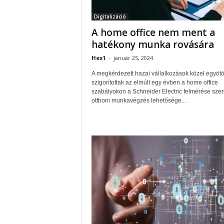
Digitalizáció
A home office nem ment a
hatékony munka rovására
Hex1
-
január 25, 2024
A megkérdezett hazai vállalkozások közel egyöt
szigorítottak az elmúlt egy évben a home office
szabályokon a Schneider Electric felmérése szeri
otthoni munkavégzés lehetősége...