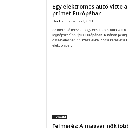
Egy elektromos autó vitte a
prímet Európában
Hex1
-
augusztus 22, 2023
Az idei első félévben egy elektromos autó volt a
legnépszerűbb típus Európában, Kínában pedig
összevetésben 44 százalékkal nőtt a kereslet a t
elektromos...
B2World
Felmérés: A magyar nők job