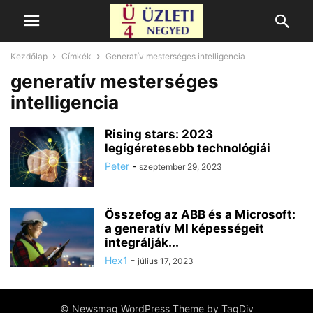
Kezdőlap
Címkék
Generatív mesterséges intelligencia
generatív mesterséges
intelligencia
Rising stars: 2023
legígéretesebb technológiái
Peter
-
szeptember 29, 2023
Összefog az ABB és a Microsoft:
a generatív MI képességeit
integrálják...
Hex1
-
július 17, 2023
© Newsmag WordPress Theme by TagDiv