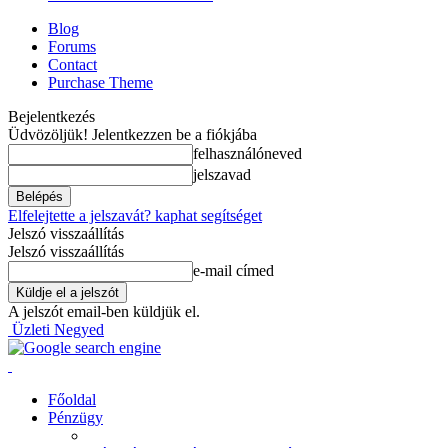
Blog
Forums
Contact
Purchase Theme
Bejelentkezés
Üdvözöljük! Jelentkezzen be a fiókjába
felhasználóneved
jelszavad
Elfelejtette a jelszavát? kaphat segítséget
Jelszó visszaállítás
Jelszó visszaállítás
e-mail címed
A jelszót email-ben küldjük el.
Üzleti Negyed
Főoldal
Pénzügy