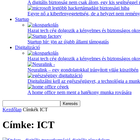
A digitális biztonság nem csak álom, egy kis segítséggel
Egyre nő a kiberfenyegetettség, de a helyzet nem remény
Startup
Hazai tech cég dolgozik a kényelmes és biztonságos oko
Startup hír: jön az újabb állami támogatás
Digitalizáció
Hazai tech cég dolgozik a kényelmes és biztonságos oko
Neuralink – egy gondolatokkal irányított világ küszöbén
Digitalizálni kell az egészségügyet, a technológia a munka
A home office nem ment a hatékony munka rovására
Kezdőlap
Címkék
ICT
Címke: ICT