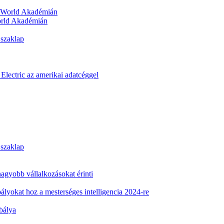
orld Akadémián
 szaklap
Electric az amerikai adatcéggel
 szaklap
 nagyobb vállalkozásokat érinti
ályokat hoz a mesterséges intelligencia 2024-re
abálya