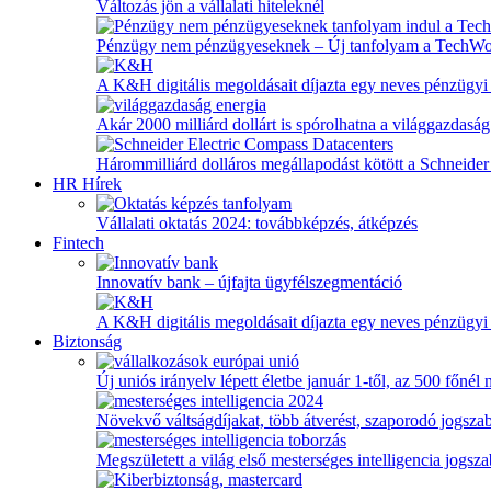
Változás jön a vállalati hiteleknél
Pénzügy nem pénzügyeseknek – Új tanfolyam a TechW
A K&H digitális megoldásait díjazta egy neves pénzügyi
Akár 2000 milliárd dollárt is spórolhatna a világgazdaság
Hárommilliárd dolláros megállapodást kötött a Schneider 
HR Hírek
Vállalati oktatás 2024: továbbképzés, átképzés
Fintech
Innovatív bank – újfajta ügyfélszegmentáció
A K&H digitális megoldásait díjazta egy neves pénzügyi
Biztonság
Új uniós irányelv lépett életbe január 1-től, az 500 főnél
Növekvő váltságdíjakat, több átverést, szaporodó jogszab
Megszületett a világ első mesterséges intelligencia jogsz