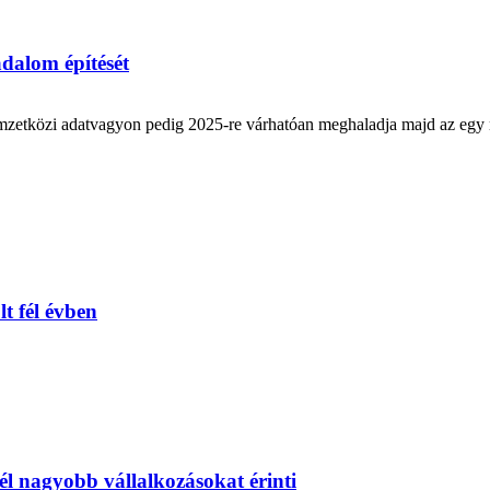
sadalom építését
zetközi adatvagyon pedig 2025-re várhatóan meghaladja majd az egy mil
lt fél évben
nél nagyobb vállalkozásokat érinti