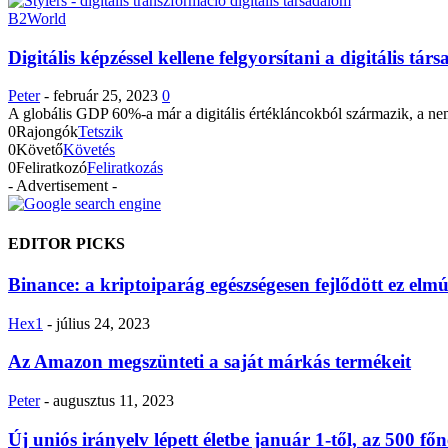
B2World
Digitális képzéssel kellene felgyorsítani a digitális tár
Peter
-
február 25, 2023
0
A globális GDP 60%-a már a digitális értékláncokból származik, a nem
0
Rajongók
Tetszik
0
Követő
Követés
0
Feliratkozó
Feliratkozás
- Advertisement -
EDITOR PICKS
Binance: a kriptoiparág egészségesen fejlődött ez elmú
Hex1
-
július 24, 2023
Az Amazon megszünteti a saját márkás termékeit
Peter
-
augusztus 11, 2023
Új uniós irányelv lépett életbe január 1-től, az 500 fő