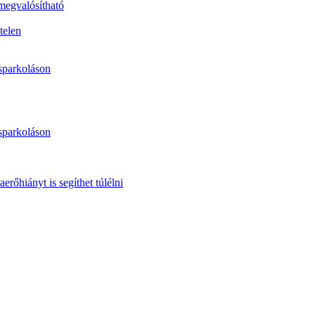
 megvalósítható
telen
sparkoláson
sparkoláson
erőhiányt is segíthet túlélni