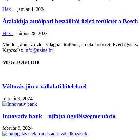
Hex1
-
január 4, 2024
Átalakítja autóipari beszállítói üzleti területét a Bosch
Hex1
-
június 28, 2023
Minden, ami az üzleti világban történik, érdekel minket. Ezért igyekszü
Kapcsolat:
info@uzine.hu
MÉG TÖBB HÍR
Változás jön a vállalati hiteleknél
február 9, 2024
Innovatív bank – újfajta ügyfélszegmentáció
február 8, 2024