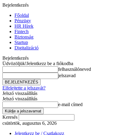
Bejelentkezés
Főoldal
Pénzügy
HR Hírek
Fintech
Biztonság
Startup
Digitalizáció
Bejelentkezés
Üdvözöljük!
Jelentkezz be a fiókodba
felhasználóneved
jelszavad
Elfelejtette a jelszavát?
Jelszó visszaállítás
Jelszó visszaállítás
e-mail címed
Keresés
csütörtök, augusztus 6, 2026
Jelentkezz be / Csatlakozz