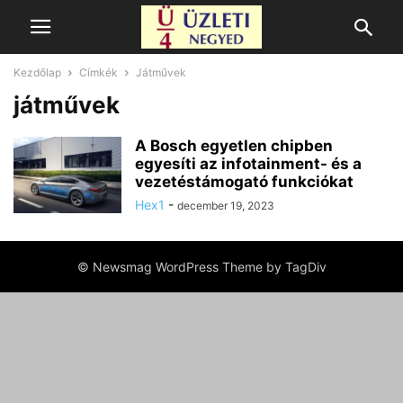
Kezdőlap
Címkék
Játművek
játművek
A Bosch egyetlen chipben
egyesíti az infotainment- és a
vezetéstámogató funkciókat
Hex1
-
december 19, 2023
© Newsmag WordPress Theme by TagDiv