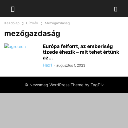
Kezdőlap
Címkék
Mezőgazdaság
mezőgazdaság
Európa felforrt, az emberiség
tizede éhezik – mit tehet értünk
az...
Hex1
-
augusztus 1, 2023
© Newsmag WordPress Theme by TagDiv