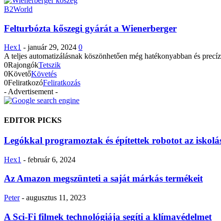
B2World
Felturbózta kőszegi gyárát a Wienerberger
Hex1
-
január 29, 2024
0
A teljes automatizálásnak köszönhetően még hatékonyabban és precíze
0
Rajongók
Tetszik
0
Követő
Követés
0
Feliratkozó
Feliratkozás
- Advertisement -
EDITOR PICKS
Legókkal programoztak és építettek robotot az iskol
Hex1
-
február 6, 2024
Az Amazon megszünteti a saját márkás termékeit
Peter
-
augusztus 11, 2023
A Sci-Fi filmek technológiája segíti a klímavédelmet