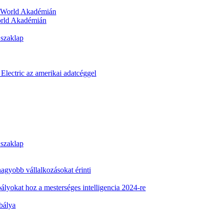
orld Akadémián
 szaklap
Electric az amerikai adatcéggel
 szaklap
 nagyobb vállalkozásokat érinti
ályokat hoz a mesterséges intelligencia 2024-re
abálya