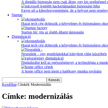
A digitális biztonság nem csak álom, egy kis segítséggel
Egyre nő a kiberfenyegetettség, de a helyzet nem remény
Startup
Hazai tech cég dolgozik a kényelmes és biztonságos oko
Startup hír: jön az újabb állami támogatás
Digitalizáció
Hazai tech cég dolgozik a kényelmes és biztonságos oko
Neuralink – egy gondolatokkal irányított világ küszöbén
Digitalizálni kell az egészségügyet, a technológia a munka
A home office nem ment a hatékony munka rovására
Kezdőlap
Címkék
Modernizálás
Címke: modernizálás