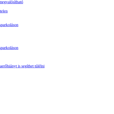
 megvalósítható
telen
sparkoláson
sparkoláson
erőhiányt is segíthet túlélni