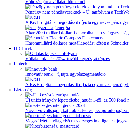
Változás jön a vállalati hiteleknél
Pénzügy nem pénzügyeseknek – Új tanfolyam a TechW
A K&H digitális megoldásait díjazta egy neves pénzügyi
Akár 2000 milliárd dollárt is spórolhatna a világgazdaság
Hárommilliárd dolláros megállapodást kötött a Schneider 
HR Hírek
Vállalati oktatás 2024: továbbképzés, átképzés
Fintech
Innovatív bank – újfajta ügyfélszegmentáció
A K&H digitális megoldásait díjazta egy neves pénzügyi
Biztonság
Új uniós irányelv lépett életbe január 1-től, az 500 főnél
Növekvő váltságdíjakat, több átverést, szaporodó jogszab
Megszületett a világ első mesterséges intelligencia jogsz