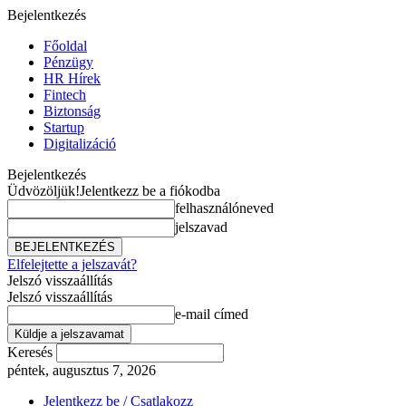
Bejelentkezés
Főoldal
Pénzügy
HR Hírek
Fintech
Biztonság
Startup
Digitalizáció
Bejelentkezés
Üdvözöljük!
Jelentkezz be a fiókodba
felhasználóneved
jelszavad
Elfelejtette a jelszavát?
Jelszó visszaállítás
Jelszó visszaállítás
e-mail címed
Keresés
péntek, augusztus 7, 2026
Jelentkezz be / Csatlakozz