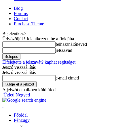
Blog
Forums
Contact
Purchase Theme
Bejelentkezés
Üdvözöljük! Jelentkezzen be a fiókjába
felhasználóneved
jelszavad
Elfelejtette a jelszavát? kaphat segítséget
Jelszó visszaállítás
Jelszó visszaállítás
e-mail címed
A jelszót email-ben küldjük el.
Üzleti Negyed
Főoldal
Pénzügy