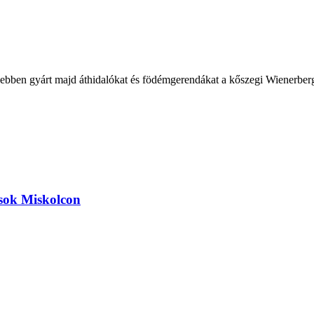
bben gyárt majd áthidalókat és födémgerendákat a kőszegi Wienerberge
ások Miskolcon