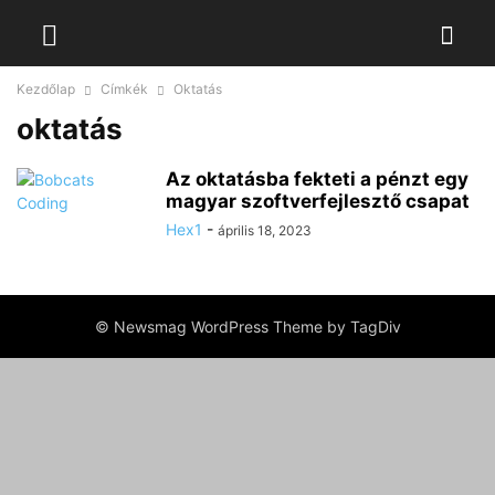
Kezdőlap
Címkék
Oktatás
oktatás
Az oktatásba fekteti a pénzt egy
magyar szoftverfejlesztő csapat
Hex1
-
április 18, 2023
© Newsmag WordPress Theme by TagDiv