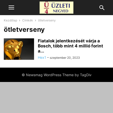
Kezdőlap
Címkék
ötletverseny
ötletverseny
Fiatalok jelentkezését várja a
Bosch, több mint 4 millió forint
a...
Hex1
-
szeptember 20, 2023
© Newsmag WordPress Theme by TagDiv