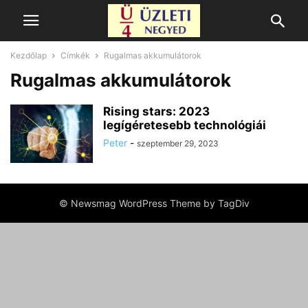
Kezdőlap
Címkék
Rugalmas akkumulátorok
Rugalmas akkumulátorok
Rising stars: 2023
legígéretesebb technológiái
Peter
-
szeptember 29, 2023
© Newsmag WordPress Theme by TagDiv