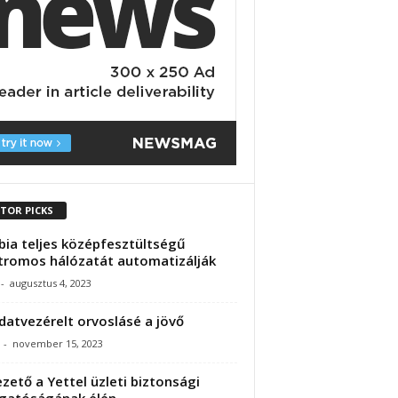
ITOR PICKS
bia teljes középfesztültségű
tromos hálózatát automatizálják
-
augusztus 4, 2023
datvezérelt orvoslásé a jövő
-
november 15, 2023
ezető a Yettel üzleti biztonsági
gatóságának élén