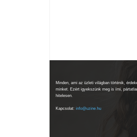
Minden, ami az üzleti világban történik, érdek
minket. Ezért igyekszünk meg is írni, pártatla
hitelesen.
Kapcsolat:
info@uzine.hu