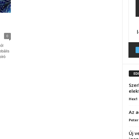
0
ól
obális
bíró
ED
Szer
elek
Hex1
Az a
Peter
Új v
igaz