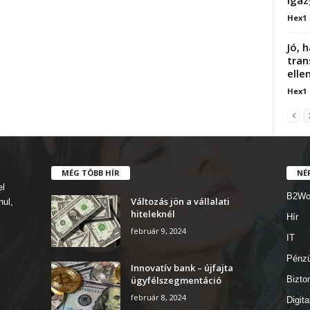
Hex1
Jó, 
tran
elle
Hex1
MÉG TÖBB HÍR
NÉ
el
B2Wo
Változás jön a vállalati
nul,
hiteleknél
Hír
február 9, 2024
IT
Pénz
Innovatív bank – újfajta
ügyfélszegmentáció
Bizto
február 8, 2024
Digita