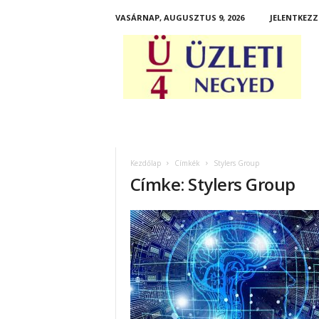
VASÁRNAP, AUGUSZTUS 9, 2026
JELENTKEZZ
Ü
z
l
e
t
i
N
e
g
Kezdőlap
Címkék
Stylers Group
y
Címke: Stylers Group
e
d