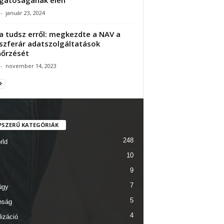
-
január 23, 2024
ha tudsz erről: megkezdte a NAV a
szferár adatszolgáltatások
nőrzését
-
november 14, 2023
PSZERŰ KATEGÓRIÁK
248
rld
10
9
7
ügy
5
nság
4
lizáció