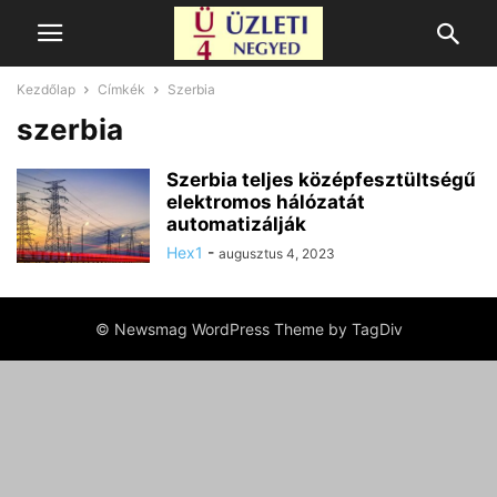
Kezdőlap
Címkék
Szerbia
szerbia
Szerbia teljes középfesztültségű
elektromos hálózatát
automatizálják
Hex1
-
augusztus 4, 2023
© Newsmag WordPress Theme by TagDiv