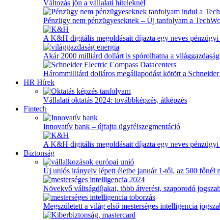
Változás jön a vállalati hiteleknél
Pénzügy nem pénzügyeseknek – Új tanfolyam a TechW
A K&H digitális megoldásait díjazta egy neves pénzügyi
Akár 2000 milliárd dollárt is spórolhatna a világgazdaság
Hárommilliárd dolláros megállapodást kötött a Schneider 
HR Hírek
Vállalati oktatás 2024: továbbképzés, átképzés
Fintech
Innovatív bank – újfajta ügyfélszegmentáció
A K&H digitális megoldásait díjazta egy neves pénzügyi
Biztonság
Új uniós irányelv lépett életbe január 1-től, az 500 főnél
Növekvő váltságdíjakat, több átverést, szaporodó jogszab
Megszületett a világ első mesterséges intelligencia jogsz