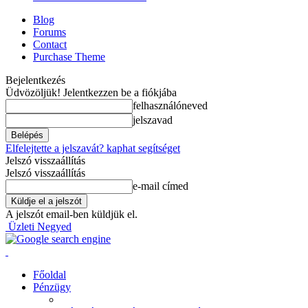
Blog
Forums
Contact
Purchase Theme
Bejelentkezés
Üdvözöljük! Jelentkezzen be a fiókjába
felhasználóneved
jelszavad
Elfelejtette a jelszavát? kaphat segítséget
Jelszó visszaállítás
Jelszó visszaállítás
e-mail címed
A jelszót email-ben küldjük el.
Üzleti Negyed
Főoldal
Pénzügy