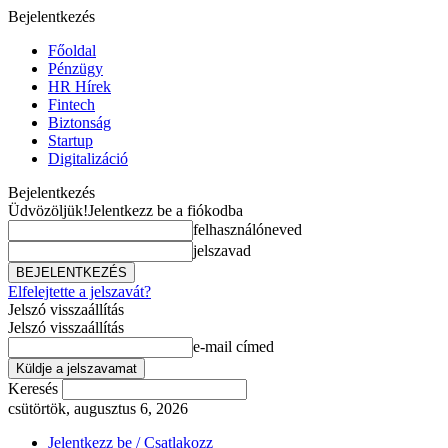
Bejelentkezés
Főoldal
Pénzügy
HR Hírek
Fintech
Biztonság
Startup
Digitalizáció
Bejelentkezés
Üdvözöljük!
Jelentkezz be a fiókodba
felhasználóneved
jelszavad
Elfelejtette a jelszavát?
Jelszó visszaállítás
Jelszó visszaállítás
e-mail címed
Keresés
csütörtök, augusztus 6, 2026
Jelentkezz be / Csatlakozz