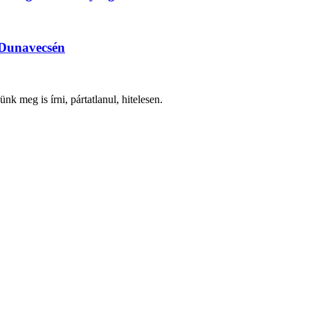
k Dunavecsén
nk meg is írni, pártatlanul, hitelesen.