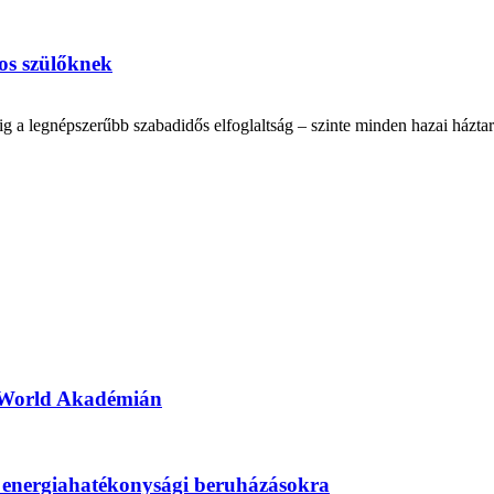
os szülőknek
 a legnépszerűbb szabadidős elfoglaltság – szinte minden hazai háztart
hWorld Akadémián
eni energiahatékonysági beruházásokra