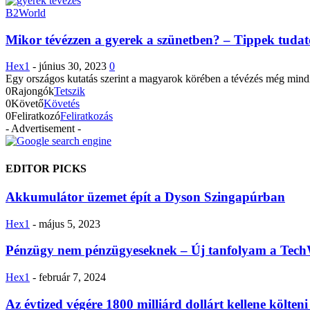
B2World
Mikor tévézzen a gyerek a szünetben? – Tippek tudat
Hex1
-
június 30, 2023
0
Egy országos kutatás szerint a magyarok körében a tévézés még mindig
0
Rajongók
Tetszik
0
Követő
Követés
0
Feliratkozó
Feliratkozás
- Advertisement -
EDITOR PICKS
Akkumulátor üzemet épít a Dyson Szingapúrban
Hex1
-
május 5, 2023
Pénzügy nem pénzügyeseknek – Új tanfolyam a Tec
Hex1
-
február 7, 2024
Az évtized végére 1800 milliárd dollárt kellene költ