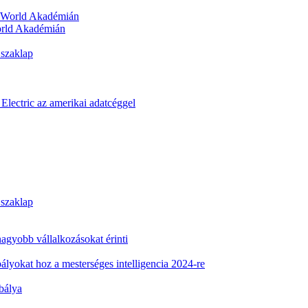
orld Akadémián
 szaklap
Electric az amerikai adatcéggel
 szaklap
 nagyobb vállalkozásokat érinti
ályokat hoz a mesterséges intelligencia 2024-re
abálya