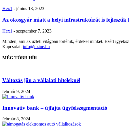
Hex1
-
június 13, 2023
Az okosgyár miatt a helyi infrastruktúrát is fejleszti
Hex1
-
szeptember 7, 2023
Minden, ami az üzleti világban történik, érdekel minket. Ezért igyekszü
Kapcsolat:
info@uzine.hu
MÉG TÖBB HÍR
Változás jön a vállalati hiteleknél
február 9, 2024
Innovatív bank – újfajta ügyfélszegmentáció
február 8, 2024