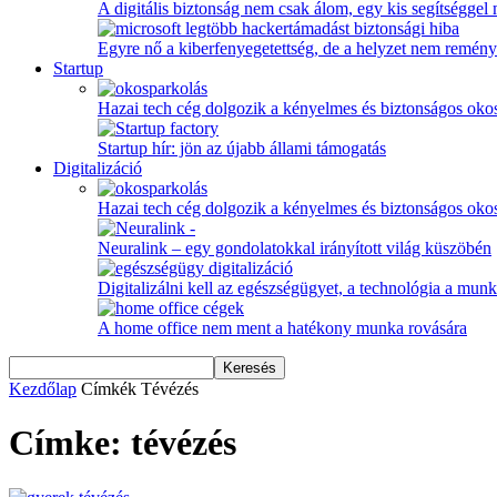
A digitális biztonság nem csak álom, egy kis segítséggel
Egyre nő a kiberfenyegetettség, de a helyzet nem remény
Startup
Hazai tech cég dolgozik a kényelmes és biztonságos oko
Startup hír: jön az újabb állami támogatás
Digitalizáció
Hazai tech cég dolgozik a kényelmes és biztonságos oko
Neuralink – egy gondolatokkal irányított világ küszöbén
Digitalizálni kell az egészségügyet, a technológia a munka
A home office nem ment a hatékony munka rovására
Kezdőlap
Címkék
Tévézés
Címke: tévézés