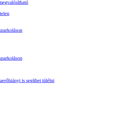
 megvalósítható
telen
sparkoláson
sparkoláson
erőhiányt is segíthet túlélni