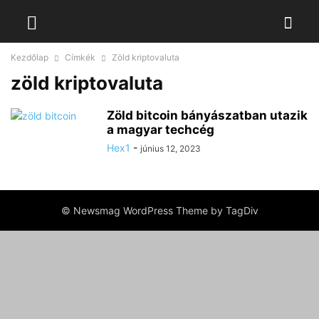
Kezdőlap
Címkék
Zöld kriptovaluta
zöld kriptovaluta
Zöld bitcoin bányászatban utazik
a magyar techcég
Hex1
-
június 12, 2023
© Newsmag WordPress Theme by TagDiv