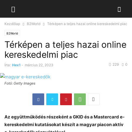
Kezdőlap
B2World
Térképen a teljes hazai online kereskedelmi piac
B2World
Térképen a teljes hazai online
kereskedelmi piac
229
0
Írta:
Hex1
-
március 22, 2023
Fotó: Getty Images
Az együttműködés részeként a GKID és a Mastercard e-
kereskedelmi kutatásokat készít a magyar piacon aktív