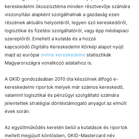
kereskedelmi ökoszisztéma minden résztvevője számára
viszonyítási alapként szolgálhatnak a gazdaság ezen
részének aktuális helyzetéről, legyen szó kereskedőről,
logisztikai és fizetési szolgáltatóról, vagy épp médiapiaci
szereplőről. Emellett a kutatás és a hozzá
kapcsolódó
Digitális Kereskedelmi Körkép
alapot nyújt
majd az európai
online kereskedelmi
statisztikák
Magyarországra vonatkozó adataihoz is.
A GKID gondozásában 2010 óta készülnek átfogó e-
kereskedelmi riportok melyek már számos kereskedő,
valamint logisztikai és pénzügyi szolgáltató számára
jelentettek stratégiai döntéstámogató anyagot az elmúlt
évek során.
Az együttműködés keretén belül a kutatások és riportok
mellett megújult köntösben, GKID-Mastercard név