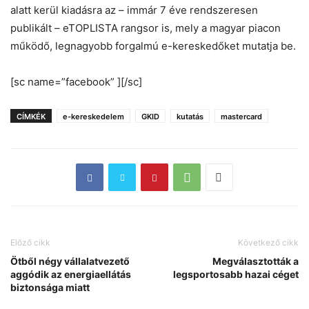
alatt kerül kiadásra az – immár 7 éve rendszeresen
publikált – eTOPLISTA rangsor is, mely a magyar piacon
működő, legnagyobb forgalmú e-kereskedőket mutatja be.
[sc name=”facebook” ][/sc]
CÍMKÉK
e-kereskedelem
GKID
kutatás
mastercard
Előző cikk
Következő cikk
Ötből négy vállalatvezető
Megválasztották a
aggódik az energiaellátás
legsportosabb hazai céget
biztonsága miatt