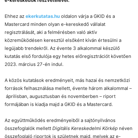
e-kereskedők részvételével.
Ehhez az
ekerkutatas.hu
oldalon várja a GKID és a
Mastercard minden olyan e-kereskedő vállalat
regisztrálását, aki a felmérésben való aktív
közreműködésen keresztül elsőként kíván értesülni a
legújabb trendekről. Az évente 3 alkalommal készülő
kutatás első fordulója egy hetes előregisztrációt követően
2023. március 27-én indul.
A közös kutatások eredményeit, más hazai és nemzetközi
források felhasználása mellett, évente három alkalommal –
áprilisban, augusztusban és novemberben – riport
formájában is kiadja majd a GKID és a Mastercard.
Az együttműködés eredményeiből a sajtónyilvános
összefoglalók mellett
Digitális Kereskedelmi Körkép
néven
összefoglaló riportok is születnek majd, melyek az e-