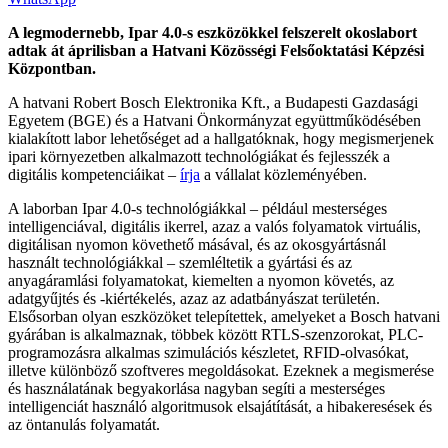
A legmodernebb, Ipar 4.0-s eszközökkel felszerelt okoslabort
adtak át áprilisban a Hatvani Közösségi Felsőoktatási Képzési
Központban.
A hatvani Robert Bosch Elektronika Kft., a Budapesti Gazdasági
Egyetem (BGE) és a Hatvani Önkormányzat együttműködésében
kialakított labor lehetőséget ad a hallgatóknak, hogy megismerjenek
ipari környezetben alkalmazott technológiákat és fejlesszék a
digitális kompetenciáikat –
írja
a vállalat közleményében.
A laborban Ipar 4.0-s technológiákkal – például mesterséges
intelligenciával, digitális ikerrel, azaz a valós folyamatok virtuális,
digitálisan nyomon követhető másával, és az okosgyártásnál
használt technológiákkal – szemléltetik a gyártási és az
anyagáramlási folyamatokat, kiemelten a nyomon követés, az
adatgyűjtés és -kiértékelés, azaz az adatbányászat területén.
Elsősorban olyan eszközöket telepítettek, amelyeket a Bosch hatvani
gyárában is alkalmaznak, többek között RTLS-szenzorokat, PLC-
programozásra alkalmas szimulációs készletet, RFID-olvasókat,
illetve különböző szoftveres megoldásokat. Ezeknek a megismerése
és használatának begyakorlása nagyban segíti a mesterséges
intelligenciát használó algoritmusok elsajátítását, a hibakeresések és
az öntanulás folyamatát.