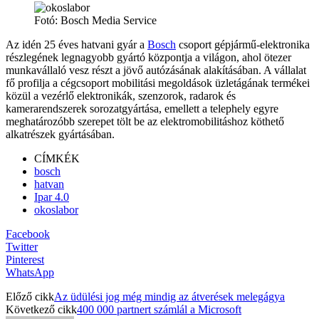
Fotó: Bosch Media Service
Az idén 25 éves hatvani gyár a
Bosch
csoport gépjármű-elektronika
részlegének legnagyobb gyártó központja a világon, ahol ötezer
munkavállaló vesz részt a jövő autózásának alakításában. A vállalat
fő profilja a cégcsoport mobilitási megoldások üzletágának termékei
közül a vezérlő elektronikák, szenzorok, radarok és
kamerarendszerek sorozatgyártása, emellett a telephely egyre
meghatározóbb szerepet tölt be az elektromobilitáshoz köthető
alkatrészek gyártásában.
CÍMKÉK
bosch
hatvan
Ipar 4.0
okoslabor
Facebook
Twitter
Pinterest
WhatsApp
Előző cikk
Az üdülési jog még mindig az átverések melegágya
Következő cikk
400 000 partnert számlál a Microsoft