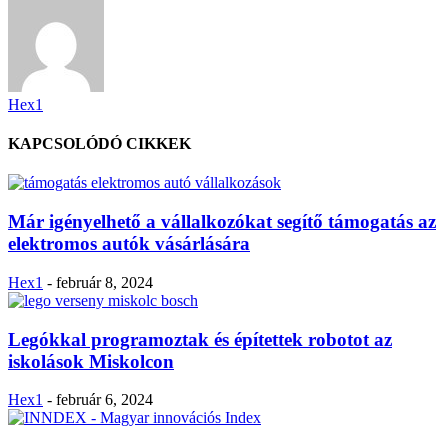
Hex1
KAPCSOLÓDÓ CIKKEK
Már igényelhető a vállalkozókat segítő támogatás az
elektromos autók vásárlására
Hex1
-
február 8, 2024
Legókkal programoztak és építettek robotot az
iskolások Miskolcon
Hex1
-
február 6, 2024