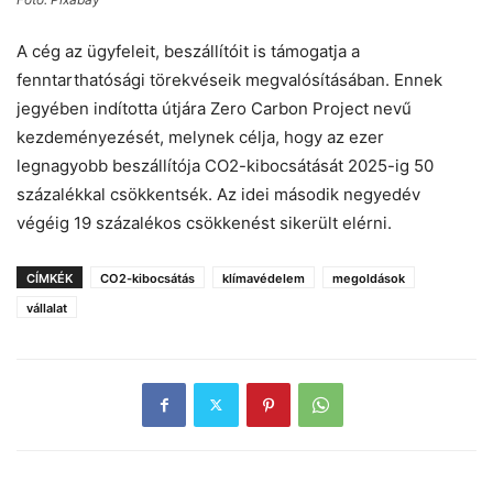
A cég az ügyfeleit, beszállítóit is támogatja a
fenntarthatósági törekvéseik megvalósításában. Ennek
jegyében indította útjára Zero Carbon Project nevű
kezdeményezését, melynek célja, hogy az ezer
legnagyobb beszállítója CO2-kibocsátását 2025-ig 50
százalékkal csökkentsék. Az idei második negyedév
végéig 19 százalékos csökkenést sikerült elérni.
CÍMKÉK
CO2-kibocsátás
klímavédelem
megoldások
vállalat