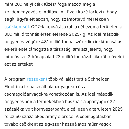
mint 200 helyi célkitűzést fogalmazott meg a
kezdeményezés elindításakor. Ezek közé tartozik, hogy
segíti ügyfeleit abban, hogy számottevő mértékben
csökkentsék
CO2-kibocsátásukat, a cél ezen a területen a
800 millió tonnás érték elérése 2025-ig. Az idei második
negyedév végére 481 millió tonna szén-dioxid-kibocsátás
elkerülését támogatta a társaság, ami azt jelenti, hogy
mindössze 3 hónap alatt 23 millió tonnával sikerült növelni
ezt az értéket.
A program
részeként
több vállalást tett a Schneider
Electric a felhasznált alapanyagokra és a
csomagolóanyagokra vonatkozóan is. Az idei második
negyedévben a termékekben használt alapanyagok 22
százaléka volt környezetbarát, a cél ezen a területen 2025-
re az 50 százalékos arány elérése. A csomagolásban
tovább csökkent az egyszer használatos műanyagok