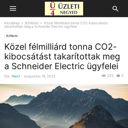
Kezdőlap
B2World
Közel félmilliárd tonna CO2-kibocsátást
takarítottak meg a Schneider Electric ügyfelei
B2World
Közel félmilliárd tonna CO2-
kibocsátást takarítottak meg
a Schneider Electric ügyfelei
233
0
Írta:
Hex1
-
augusztus 18, 2023