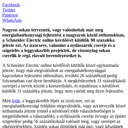
Facebook
Twitter
Pinterest
WhatsApp
Nagyon sokan terveznek, vagy valósítottak már meg
energiahatékonysági fejlesztést a magyarok közül otthonukban,
a Schneider Electric online kérdőívét kitöltők 90 százaléka
jelezte ezt. Az izzócsere, valamint a nyílászárók cseréje és a
szigetelés a leggyakoribb projektek, de viszonylag sokan
cserélik le régi, elavult berendezéseiket is.
A Schneider Electric online kérdőívét kitöltők közel egyharmada
jelezte, hogy már megvalósított az energiahatékonysággal
kapcsolatos fejlesztést otthonában, további 26 százaléknál pedig
folyamatban van ilyen beruházás. A megkérdezettek 31 százalékánál
szerepel a tervek között a korszerűsítés, és mindössze a kérdőívet
kitöltők 11 százaléka jelezte, hogy nem valósít meg ilyen fejlesztést.
Mint
írják
, a leggyakoribb lépés az izzócsere, ezt az
energiahatékonysági felújítást megvalósítók, vagy azt tervezők közel
kétharmada jelezte (ennél a kérdésnél több válaszlehetőséget is
megjelölhettek a válaszadók), a nyílászárók cseréje és/vagy az épület
szigetelése pedig 56 százalékuknál valósult meg, vagy szerepel az
elképzelésekben. Szintén sokan döntöttek már úgy, vagy készülnek