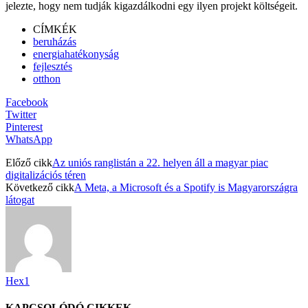
jelezte, hogy nem tudják kigazdálkodni egy ilyen projekt költségeit.
CÍMKÉK
beruházás
energiahatékonyság
fejlesztés
otthon
Facebook
Twitter
Pinterest
WhatsApp
Előző cikk
Az uniós ranglistán a 22. helyen áll a magyar piac
digitalizációs téren
Következő cikk
A Meta, a Microsoft és a Spotify is Magyarországra
látogat
Hex1
KAPCSOLÓDÓ CIKKEK