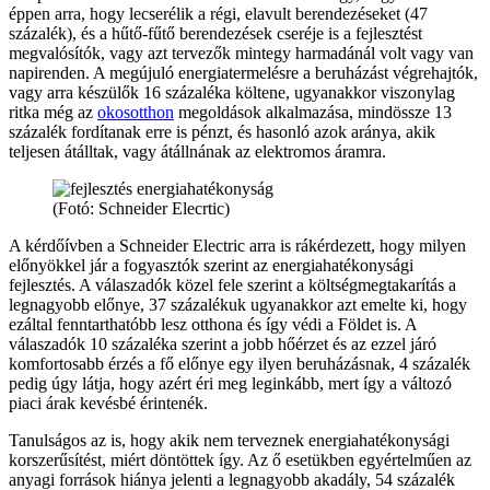
éppen arra, hogy lecserélik a régi, elavult berendezéseket (47
százalék), és a hűtő-fűtő berendezések cseréje is a fejlesztést
megvalósítók, vagy azt tervezők mintegy harmadánál volt vagy van
napirenden. A megújuló energiatermelésre a beruházást végrehajtók,
vagy arra készülők 16 százaléka költene, ugyanakkor viszonylag
ritka még az
okosotthon
megoldások alkalmazása, mindössze 13
százalék fordítanak erre is pénzt, és hasonló azok aránya, akik
teljesen átálltak, vagy átállnának az elektromos áramra.
(Fotó: Schneider Elecrtic)
A kérdőívben a Schneider Electric arra is rákérdezett, hogy milyen
előnyökkel jár a fogyasztók szerint az energiahatékonysági
fejlesztés. A válaszadók közel fele szerint a költségmegtakarítás a
legnagyobb előnye, 37 százalékuk ugyanakkor azt emelte ki, hogy
ezáltal fenntarthatóbb lesz otthona és így védi a Földet is. A
válaszadók 10 százaléka szerint a jobb hőérzet és az ezzel járó
komfortosabb érzés a fő előnye egy ilyen beruházásnak, 4 százalék
pedig úgy látja, hogy azért éri meg leginkább, mert így a változó
piaci árak kevésbé érintenék.
Tanulságos az is, hogy akik nem terveznek energiahatékonysági
korszerűsítést, miért döntöttek így. Az ő esetükben egyértelműen az
anyagi források hiánya jelenti a legnagyobb akadály, 54 százalék