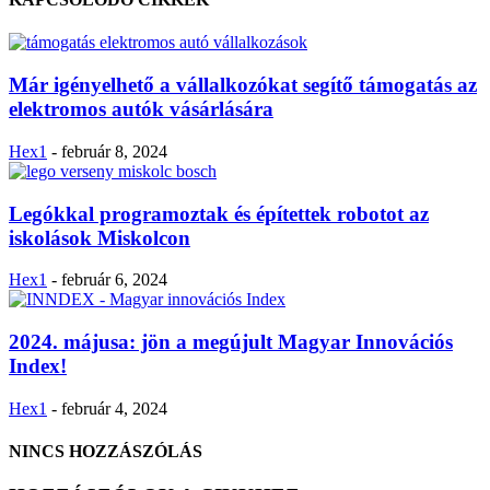
Már igényelhető a vállalkozókat segítő támogatás az
elektromos autók vásárlására
Hex1
-
február 8, 2024
Legókkal programoztak és építettek robotot az
iskolások Miskolcon
Hex1
-
február 6, 2024
2024. májusa: jön a megújult Magyar Innovációs
Index!
Hex1
-
február 4, 2024
NINCS HOZZÁSZÓLÁS