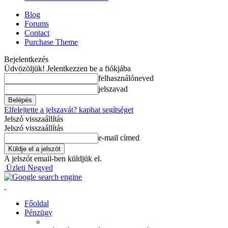
Blog
Forums
Contact
Purchase Theme
Bejelentkezés
Üdvözöljük! Jelentkezzen be a fiókjába
felhasználóneved
jelszavad
Elfelejtette a jelszavát? kaphat segítséget
Jelszó visszaállítás
Jelszó visszaállítás
e-mail címed
A jelszót email-ben küldjük el.
Üzleti Negyed
Főoldal
Pénzügy