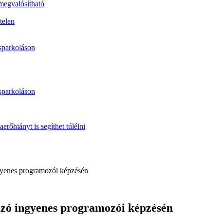
 megvalósítható
telen
sparkoláson
sparkoláson
erőhiányt is segíthet túlélni
gyenes programozói képzésén
lzó ingyenes programozói képzésén