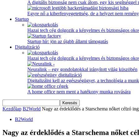
A digitális biztonság nem csak álom, egy kis segítséggel
Egyre nő a kiberfenyegetettség, de a helyzet nem remény
Startup
Hazai tech cég dolgozik a kényelmes és biztonságos oko
Startup hír: jön az újabb állami támogatás
Digitalizáció
Hazai tech cég dolgozik a kényelmes és biztonságos oko
Neuralink – egy gondolatokkal irányított világ küszöbén
Digitalizálni kell az egészségügyet, a technológia a munka
A home office nem ment a hatékony munka rovására
Kezdőlap
B2World
Nagy az érdeklődés a Starschema nőket célzó in
B2World
Nagy az érdeklődés a Starschema nőket cé