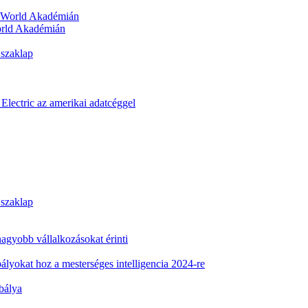
orld Akadémián
 szaklap
Electric az amerikai adatcéggel
 szaklap
 nagyobb vállalkozásokat érinti
ályokat hoz a mesterséges intelligencia 2024-re
abálya