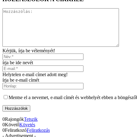
Kérjük, írja be véleményét!
írja be ide nevét
Helytelen e-mail címet adott meg!
írja be e-mail címét
Mentse el a nevemet, e-mail címét és webhelyét ebben a böngésző
0
Rajongók
Tetszik
0
Követő
Követés
0
Feliratkozó
Feliratkozás
- Advertisement -