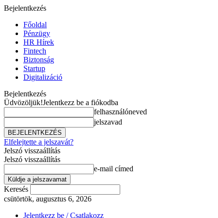
Bejelentkezés
Főoldal
Pénzügy
HR Hírek
Fintech
Biztonság
Startup
Digitalizáció
Bejelentkezés
Üdvözöljük!
Jelentkezz be a fiókodba
felhasználóneved
jelszavad
Elfelejtette a jelszavát?
Jelszó visszaállítás
Jelszó visszaállítás
e-mail címed
Keresés
csütörtök, augusztus 6, 2026
Jelentkezz be / Csatlakozz