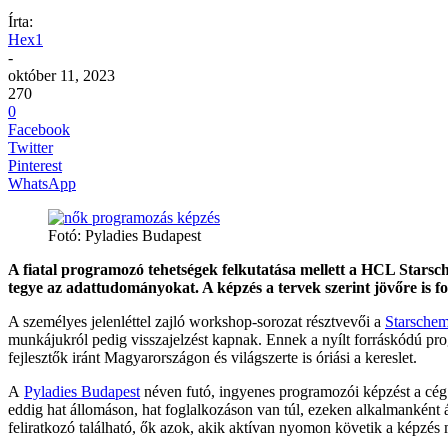
Írta:
Hex1
-
október 11, 2023
270
0
Facebook
Twitter
Pinterest
WhatsApp
Fotó: Pyladies Budapest
A fiatal programozó tehetségek felkutatása mellett a HCL Stars
tegye az adattudományokat. A képzés a tervek szerint jövőre is fo
A személyes jelenléttel zajló workshop-sorozat résztvevői a
Starsche
munkájukról pedig visszajelzést kapnak. Ennek a nyílt forráskódú pro
fejlesztők iránt Magyarországon és világszerte is óriási a kereslet.
A
Pyladies Budapest
néven futó, ingyenes programozói képzést a cég 
eddig hat állomáson, hat foglalkozáson van túl, ezeken alkalmanként á
feliratkozó található, ők azok, akik aktívan nyomon követik a képzés 