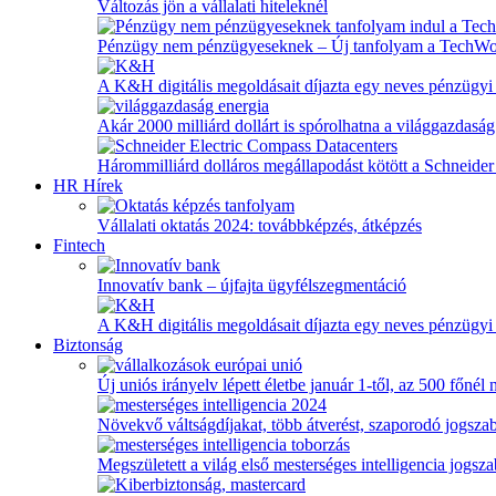
Változás jön a vállalati hiteleknél
Pénzügy nem pénzügyeseknek – Új tanfolyam a TechW
A K&H digitális megoldásait díjazta egy neves pénzügyi
Akár 2000 milliárd dollárt is spórolhatna a világgazdaság
Hárommilliárd dolláros megállapodást kötött a Schneider 
HR Hírek
Vállalati oktatás 2024: továbbképzés, átképzés
Fintech
Innovatív bank – újfajta ügyfélszegmentáció
A K&H digitális megoldásait díjazta egy neves pénzügyi
Biztonság
Új uniós irányelv lépett életbe január 1-től, az 500 főnél
Növekvő váltságdíjakat, több átverést, szaporodó jogszab
Megszületett a világ első mesterséges intelligencia jogsz