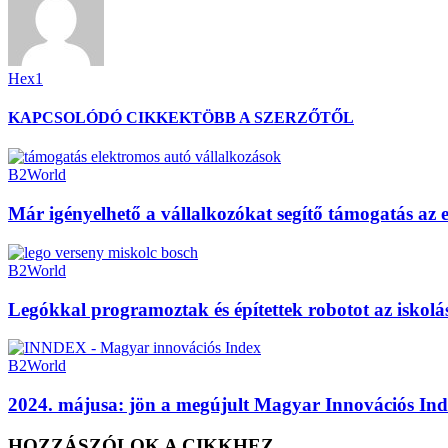
Hex1
KAPCSOLÓDÓ CIKKEK
TÖBB A SZERZŐTŐL
B2World
Már igényelhető a vállalkozókat segítő támogatás az 
B2World
Legókkal programoztak és építettek robotot az iskol
B2World
2024. májusa: jön a megújult Magyar Innovációs Ind
HOZZÁSZÓLOK A CIKKHEZ