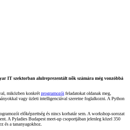
agyar IT szektorban alulreprezentált nők számára még vonzóbbá
val, miközben konkrét
programozói
feladatokat oldanak meg,
ányokkal vagy üzleti intelligenciával szeretne foglalkozni. A Python
rogramozói előképzettség és nincs korhatár sem. A workshop-sorozat
elent. A Pyladies Budapest meet-up csoportjában jelenleg közel 350
hez és a tananyagokhoz.