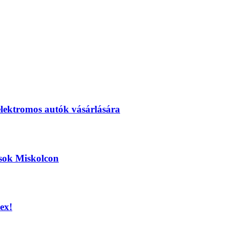
elektromos autók vásárlására
ások Miskolcon
ex!