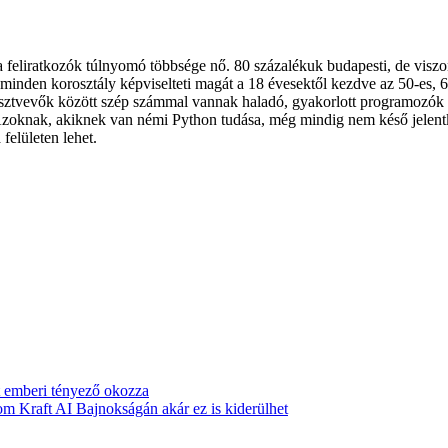
 a feliratkozók túlnyomó többsége nő. 80 százalékuk budapesti, de viszon
inden korosztály képviselteti magát a 18 évesektől kezdve az 50-es, 60
résztvevők között szép számmal vannak haladó, gyakorlott programozók 
 Azoknak, akiknek van némi Python tudása, még mindig nem késő jelent
felületen lehet.
ét emberi tényező okozza
 Kraft AI Bajnokságán akár ez is kiderülhet