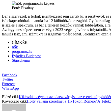
Fotó: Pixabay
Bár a szervezők a férfiak jelentkezését sem zárták ki, a résztvevők és
is bekapcsolódtak a tanulásba 12 különböző országból. Gyakorlatilag m
is széles a spektrum, és bár a teljesen kezdők vannak többségben, a 
Az ingyenes képzés nem ér véget 2023 végén, jövőre is folytatódik.
tanulás lesz, ami számukra is izgalmas tudást adhat. Jelentkezni ezen a 
CÍMKÉK
nők
programozás
Pyladies Budapest
Starschema
Facebook
Twitter
Pinterest
WhatsApp
Előző cikk
Kikészíti a cégeket az adatszivárgás – az esetek négyötöd
Következő cikk
Hogy vallana szerelmet a TikTokon Rómeó? A Telekom