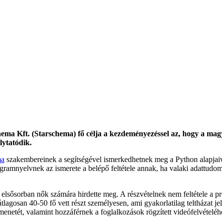
chema Kft. (Starschema) fő célja a kezdeményezéssel az, hogy a m
lytatódik.
ma
szakembereinek a segítségével ismerkedhetnek meg a Python alapjai
gramnyelvnek az ismerete a belépő feltétele annak, ha valaki adattudom
elsősorban nők számára hirdette meg. A részvételnek nem feltétele a p
tlagosan 40-50 fő vett részt személyesen, ami gyakorlatilag teltházat j
menetét, valamint hozzáférnek a foglalkozások rögzített videófelvételé