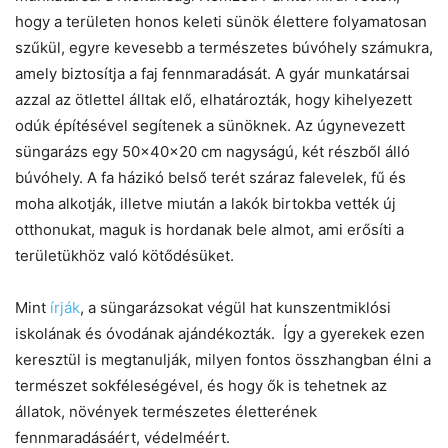
hogy a területen honos keleti sünök élettere folyamatosan
szűkül, egyre kevesebb a természetes búvóhely számukra,
amely biztosítja a faj fennmaradását. A gyár munkatársai
azzal az ötlettel álltak elő, elhatározták, hogy kihelyezett
odúk építésével segítenek a sünöknek. Az úgynevezett
süngarázs egy 50x40x20 cm nagyságú, két részből álló
búvóhely. A fa házikó belső terét száraz falevelek, fű és
moha alkotják, illetve miután a lakók birtokba vették új
otthonukat, maguk is hordanak bele almot, ami erősíti a
területükhöz való kötődésüket.
Mint
írják
, a süngarázsokat végül hat kunszentmiklósi
iskolának és óvodának ajándékozták. Így a gyerekek ezen
keresztül is megtanulják, milyen fontos összhangban élni a
természet sokféleségével, és hogy ők is tehetnek az
állatok, növények természetes életterének
fennmaradásáért, védelméért.