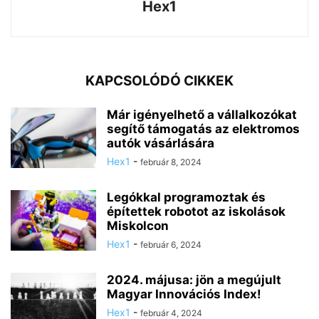
Hex1
KAPCSOLÓDÓ CIKKEK
Már igényelhető a vállalkozókat
segítő támogatás az elektromos
autók vásárlására
Hex1
-
február 8, 2024
Legókkal programoztak és
építettek robotot az iskolások
Miskolcon
Hex1
-
február 6, 2024
2024. májusa: jön a megújult
Magyar Innovációs Index!
Hex1
-
február 4, 2024