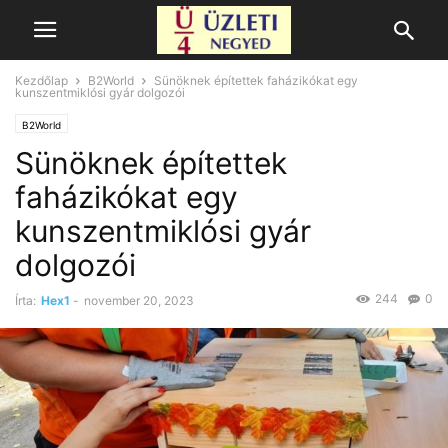
Kezdőlap
B2World
Sünöknek építettek faházikókat egy
kunszentmiklósi gyár dolgozói
B2World
Sünöknek építettek
faházikókat egy
kunszentmiklósi gyár
dolgozói
244
0
Írta:
Hex1
-
november 20, 2023