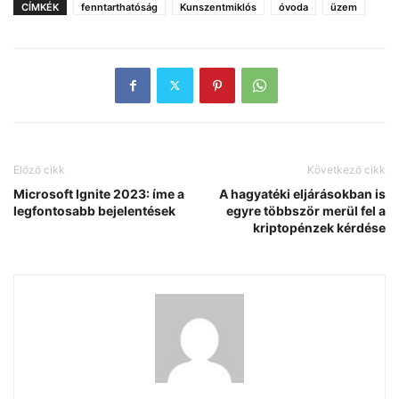
CÍMKÉK
fenntarthatóság
Kunszentmiklós
óvoda
üzem
Előző cikk
Következő cikk
Microsoft Ignite 2023: íme a
A hagyatéki eljárásokban is
legfontosabb bejelentések
egyre többször merül fel a
kriptopénzek kérdése