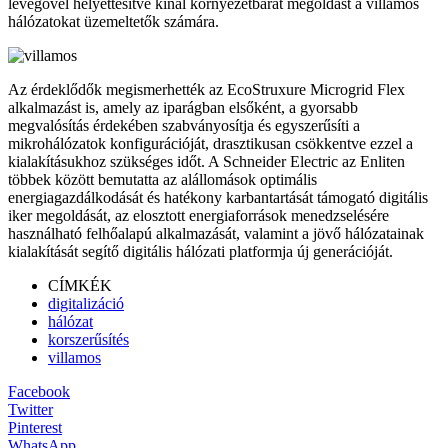
levegővel helyettesítve kínál környezetbarát megoldást a villamos
hálózatokat üzemeltetők számára.
Az érdeklődők megismerhették az EcoStruxure Microgrid Flex
alkalmazást is, amely az iparágban elsőként, a gyorsabb
megvalósítás érdekében szabványosítja és egyszerűsíti a
mikrohálózatok konfigurációját, drasztikusan csökkentve ezzel a
kialakításukhoz szükséges időt. A Schneider Electric az Enliten
többek között bemutatta az alállomások optimális
energiagazdálkodását és hatékony karbantartását támogató digitális
iker megoldását, az elosztott energiaforrások menedzselésére
használható felhőalapú alkalmazását, valamint a jövő hálózatainak
kialakítását segítő digitális hálózati platformja új generációját.
CÍMKÉK
digitalizáció
hálózat
korszerűsítés
villamos
Facebook
Twitter
Pinterest
WhatsApp