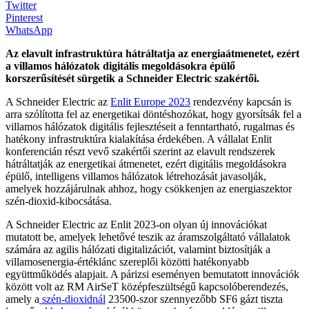
Twitter
Pinterest
WhatsApp
Az elavult infrastruktúra hátráltatja az energiaátmenetet, ezért
a villamos hálózatok digitális megoldásokra épülő
korszerűsítését sürgetik a Schneider Electric szakértői.
A Schneider Electric az
Enlit Europe 2023
rendezvény kapcsán is
arra szólította fel az energetikai döntéshozókat, hogy gyorsítsák fel a
villamos hálózatok digitális fejlesztéseit a fenntartható, rugalmas és
hatékony infrastruktúra kialakítása érdekében. A vállalat Enlit
konferencián részt vevő szakértői szerint az elavult rendszerek
hátráltatják az energetikai átmenetet, ezért digitális megoldásokra
épülő, intelligens villamos hálózatok létrehozását javasolják,
amelyek hozzájárulnak ahhoz, hogy csökkenjen az energiaszektor
szén-dioxid-kibocsátása.
A Schneider Electric az Enlit 2023-on olyan új innovációkat
mutatott be, amelyek lehetővé teszik az áramszolgáltató vállalatok
számára az agilis hálózati digitalizációt, valamint biztosítják a
villamosenergia-értéklánc szereplői közötti hatékonyabb
együttműködés alapjait. A párizsi eseményen bemutatott innovációk
között volt az RM AirSeT középfeszültségű kapcsolóberendezés,
amely a
szén-dioxidnál
23500-szor szennyezőbb SF6 gázt tiszta