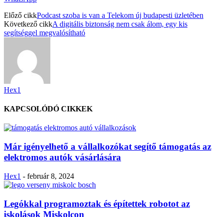
Előző cikk
Podcast szoba is van a Telekom új budapesti üzletében
Következő cikk
A digitális biztonság nem csak álom, egy kis
segítséggel megvalósítható
Hex1
KAPCSOLÓDÓ CIKKEK
Már igényelhető a vállalkozókat segítő támogatás az
elektromos autók vásárlására
Hex1
-
február 8, 2024
Legókkal programoztak és építettek robotot az
iskolások Miskolcon