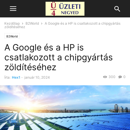
Kezdőlap
B2World
A Google és a HP is csatlakozott a chipgyártás
zöldítéséhez
B2World
A Google és a HP is
csatlakozott a chipgyártás
zöldítéséhez
300
0
Írta:
Hex1
-
január 10, 2024