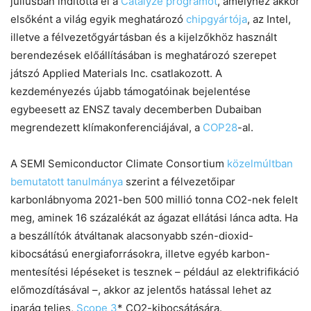
júliusban indította el a
Catalyze programot
, amelyhez akkor
elsőként a világ egyik meghatározó
chipgyártója
, az Intel,
illetve a félvezetőgyártásban és a kijelzőkhöz használt
berendezések előállításában is meghatározó szerepet
játszó Applied Materials Inc. csatlakozott. A
kezdeményezés újabb támogatóinak bejelentése
egybeesett az ENSZ tavaly decemberben Dubaiban
megrendezett klímakonferenciájával, a
COP28
-al.
A SEMI Semiconductor Climate Consortium
közelmúltban
bemutatott tanulmánya
szerint a félvezetőipar
karbonlábnyoma 2021-ben 500 millió tonna CO2-nek felelt
meg, aminek 16 százalékát az ágazat ellátási lánca adta. Ha
a beszállítók átváltanak alacsonyabb szén-dioxid-
kibocsátású energiaforrásokra, illetve egyéb karbon-
mentesítési lépéseket is tesznek – például az elektrifikáció
előmozdításával –, akkor az jelentős hatással lehet az
iparág teljes,
Scope 3
* CO2-kibocsátására.