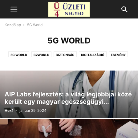
Kezdőlap
5G World
5G WORLD
5G WORLD
B2WORLD
BIZTONSÁG
DIGITALIZÁCIÓ
ESEMÉNY
FINTECH
HÍR
HÍREK
HR HÍREK
IT
KIEMELT
MOBIL
OTTHON
PÉNZÜGY
SAJTÓKÖZLEMÉNYEK
STARTUP
TÁMOGATOTT TARTALOM
TUDOMÁNY
AIP Labs fejlesztés: a világ legjobbjai közé
került egy magyar egészségügyi...
Hex1
-
január 29, 2024