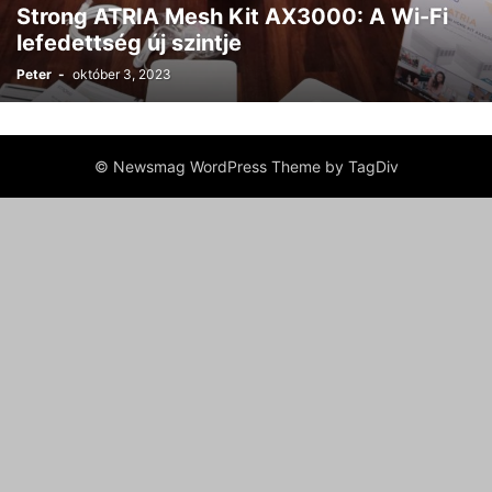
Strong ATRIA Mesh Kit AX3000: A Wi-Fi
lefedettség új szintje
Peter
-
október 3, 2023
© Newsmag WordPress Theme by TagDiv