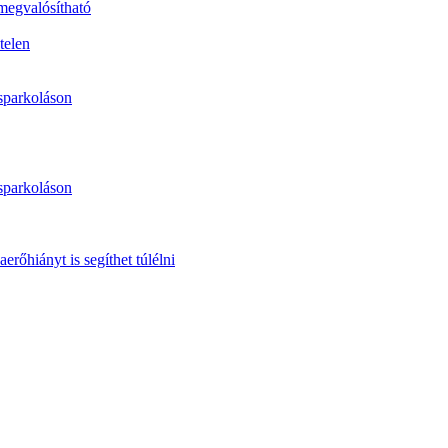
 megvalósítható
telen
sparkoláson
sparkoláson
erőhiányt is segíthet túlélni