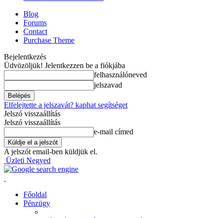
Blog
Forums
Contact
Purchase Theme
Bejelentkezés
Üdvözöljük! Jelentkezzen be a fiókjába
felhasználóneved
jelszavad
Elfelejtette a jelszavát? kaphat segítséget
Jelszó visszaállítás
Jelszó visszaállítás
e-mail címed
A jelszót email-ben küldjük el.
Üzleti Negyed
Főoldal
Pénzügy