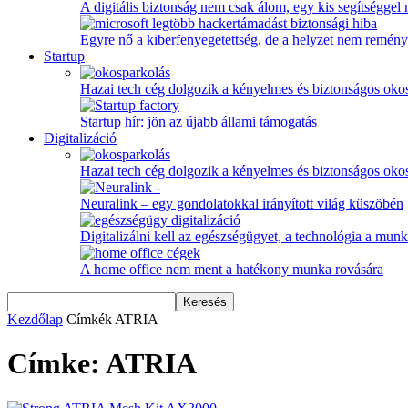
A digitális biztonság nem csak álom, egy kis segítséggel
Egyre nő a kiberfenyegetettség, de a helyzet nem remény
Startup
Hazai tech cég dolgozik a kényelmes és biztonságos oko
Startup hír: jön az újabb állami támogatás
Digitalizáció
Hazai tech cég dolgozik a kényelmes és biztonságos oko
Neuralink – egy gondolatokkal irányított világ küszöbén
Digitalizálni kell az egészségügyet, a technológia a munka
A home office nem ment a hatékony munka rovására
Kezdőlap
Címkék
ATRIA
Címke: ATRIA