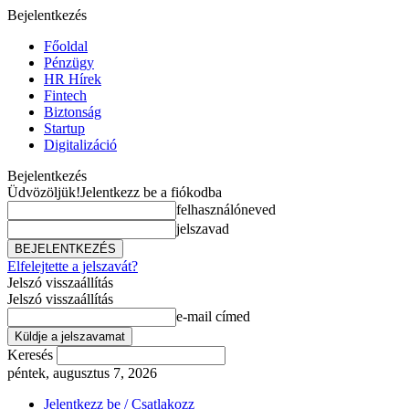
Bejelentkezés
Főoldal
Pénzügy
HR Hírek
Fintech
Biztonság
Startup
Digitalizáció
Bejelentkezés
Üdvözöljük!
Jelentkezz be a fiókodba
felhasználóneved
jelszavad
Elfelejtette a jelszavát?
Jelszó visszaállítás
Jelszó visszaállítás
e-mail címed
Keresés
péntek, augusztus 7, 2026
Jelentkezz be / Csatlakozz