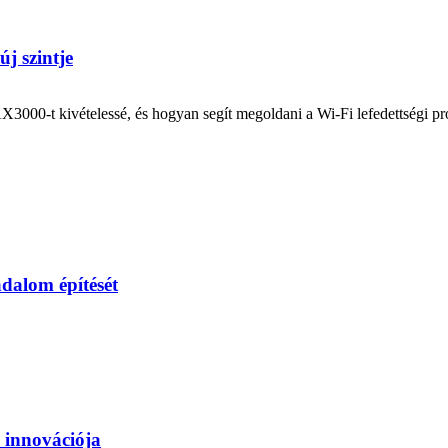
j szintje
3000-t kivételessé, és hogyan segít megoldani a Wi-Fi lefedettségi p
sadalom építését
 innovációja