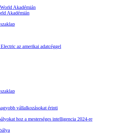
orld Akadémián
 szaklap
Electric az amerikai adatcéggel
 szaklap
 nagyobb vállalkozásokat érinti
ályokat hoz a mesterséges intelligencia 2024-re
abálya