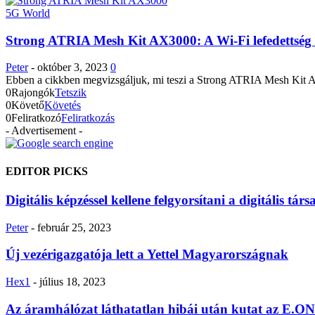
5G World
Strong ATRIA Mesh Kit AX3000: A Wi-Fi lefedettség ú
Peter
-
október 3, 2023
0
Ebben a cikkben megvizsgáljuk, mi teszi a Strong ATRIA Mesh Kit AX
0
Rajongók
Tetszik
0
Követő
Követés
0
Feliratkozó
Feliratkozás
- Advertisement -
EDITOR PICKS
Digitális képzéssel kellene felgyorsítani a digitális tár
Peter
-
február 25, 2023
Új vezérigazgatója lett a Yettel Magyarországnak
Hex1
-
július 18, 2023
Az áramhálózat láthatatlan hibái után kutat az E.ON