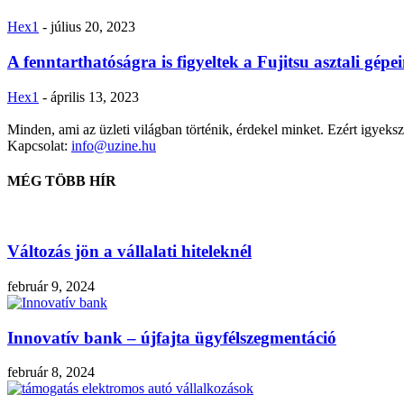
Hex1
-
július 20, 2023
A fenntarthatóságra is figyeltek a Fujitsu asztali gépei
Hex1
-
április 13, 2023
Minden, ami az üzleti világban történik, érdekel minket. Ezért igyekszü
Kapcsolat:
info@uzine.hu
MÉG TÖBB HÍR
Változás jön a vállalati hiteleknél
február 9, 2024
Innovatív bank – újfajta ügyfélszegmentáció
február 8, 2024