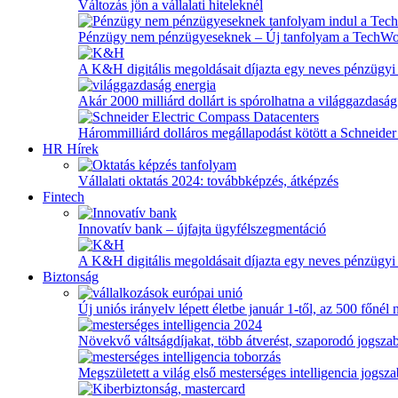
Változás jön a vállalati hiteleknél
Pénzügy nem pénzügyeseknek – Új tanfolyam a TechW
A K&H digitális megoldásait díjazta egy neves pénzügyi
Akár 2000 milliárd dollárt is spórolhatna a világgazdaság
Hárommilliárd dolláros megállapodást kötött a Schneider 
HR Hírek
Vállalati oktatás 2024: továbbképzés, átképzés
Fintech
Innovatív bank – újfajta ügyfélszegmentáció
A K&H digitális megoldásait díjazta egy neves pénzügyi
Biztonság
Új uniós irányelv lépett életbe január 1-től, az 500 főnél
Növekvő váltságdíjakat, több átverést, szaporodó jogszab
Megszületett a világ első mesterséges intelligencia jogsz