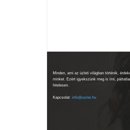
Minden, ami az üzleti világban történik, érdek
minket. Ezért igyekszünk meg is írni, pártatla
hitelesen.
Kapcsolat:
info@uzine.hu