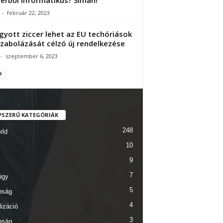
-
február 22, 2023
gyott ziccer lehet az EU techóriások
abolázását célzó új rendelkezése
-
szeptember 6, 2023
PSZERŰ KATEGÓRIÁK
248
rld
10
9
7
ügy
5
nság
4
lizáció
3
nság