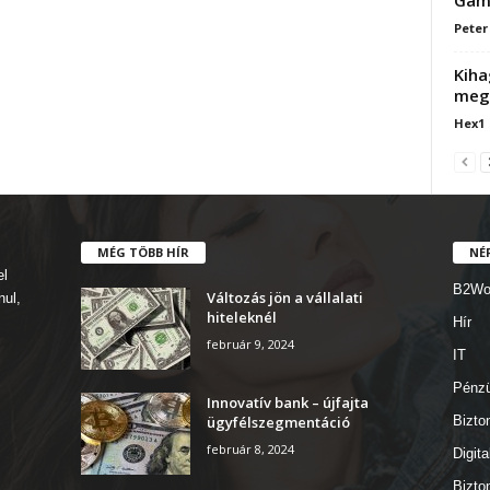
Peter
Kiha
megz
Hex1
MÉG TÖBB HÍR
NÉ
el
B2Wo
Változás jön a vállalati
nul,
hiteleknél
Hír
február 9, 2024
IT
Pénz
Innovatív bank – újfajta
ügyfélszegmentáció
Bizto
február 8, 2024
Digita
Bizto