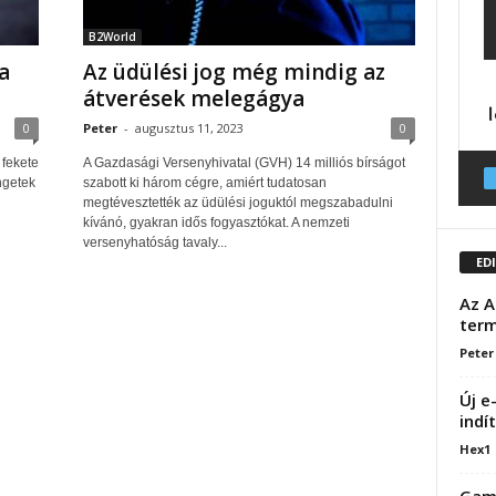
B2World
a
Az üdülési jog még mindig az
átverések melegágya
0
Peter
-
augusztus 11, 2023
0
 fekete
A Gazdasági Versenyhivatal (GVH) 14 milliós bírságot
ngetek
szabott ki három cégre, amiért tudatosan
megtévesztették az üdülési joguktól megszabadulni
kívánó, gyakran idős fogyasztókat. A nemzeti
versenyhatóság tavaly...
ED
Az A
term
Peter
Új e
indí
Hex1
Game