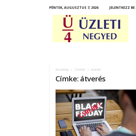
PÉNTEK, AUGUSZTUS 7, 2026
JELENTKEZZ BE
Ü
z
l
e
t
i
N
e
g
Kezdőlap
Címkék
átverés
y
Címke: átverés
e
d