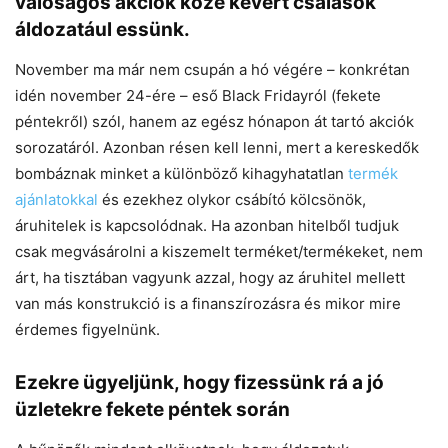
valóságos akciók közé kevert csalások
áldozatául essünk.
November ma már nem csupán a hó végére – konkrétan
idén november 24-ére – eső Black Fridayról (fekete
péntekről) szól, hanem az egész hónapon át tartó akciók
sorozatáról. Azonban résen kell lenni, mert a kereskedők
bombáznak minket a különböző kihagyhatatlan
termék
ajánlatokkal
és ezekhez olykor csábító kölcsönök,
áruhitelek is kapcsolódnak. Ha azonban hitelből tudjuk
csak megvásárolni a kiszemelt terméket/termékeket, nem
árt, ha tisztában vagyunk azzal, hogy az áruhitel mellett
van más konstrukció is a finanszírozásra és mikor mire
érdemes figyelnünk.
Ezekre ügyeljünk, hogy fizessünk rá a jó
üzletekre fekete péntek során