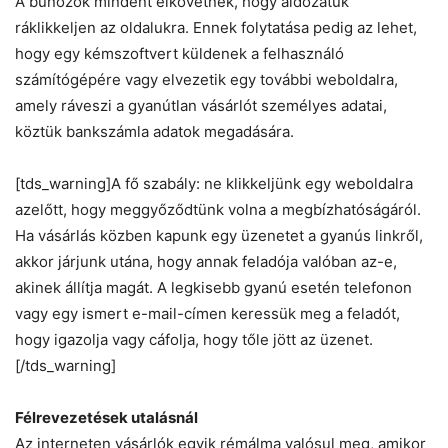
A bűnözők mindent elkövetnek, hogy áldozatuk
ráklikkeljen az oldalukra. Ennek folytatása pedig az lehet,
hogy egy kémszoftvert küldenek a felhasználó
számítógépére vagy elvezetik egy további weboldalra,
amely ráveszi a gyanútlan vásárlót személyes adatai,
köztük bankszámla adatok megadására.
[tds_warning]A fő szabály: ne klikkeljünk egy weboldalra
azelőtt, hogy meggyőződtünk volna a megbízhatóságáról.
Ha vásárlás közben kapunk egy üzenetet a gyanús linkről,
akkor járjunk utána, hogy annak feladója valóban az-e,
akinek állítja magát. A legkisebb gyanú esetén telefonon
vagy egy ismert e-mail-címen keressük meg a feladót,
hogy igazolja vagy cáfolja, hogy tőle jött az üzenet.
[/tds_warning]
Félrevezetések utalásnál
Az interneten vásárlók egyik rémálma valósul meg, amikor