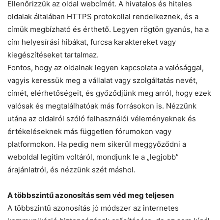
Ellenőrizzük az oldal webcímét. A hivatalos és hiteles
oldalak általában HTTPS protokollal rendelkeznek, és a
címük megbízható és érthető. Legyen rögtön gyanús, ha a
cím helyesírási hibákat, furcsa karaktereket vagy
kiegészítéseket tartalmaz.
Fontos, hogy az oldalnak legyen kapcsolata a valósággal,
vagyis keressük meg a vállalat vagy szolgáltatás nevét,
címét, elérhetőségeit, és győződjünk meg arról, hogy ezek
valósak és megtalálhatóak más forrásokon is. Nézzünk
utána az oldalról szóló felhasználói véleményeknek és
értékeléseknek más független fórumokon vagy
platformokon. Ha pedig nem sikerül meggyőződni a
weboldal legitim voltáról, mondjunk le a „legjobb”
árajánlatról, és nézzünk szét máshol.
A többszintű azonosítás sem véd meg teljesen
A többszintű azonosítás jó módszer az internetes