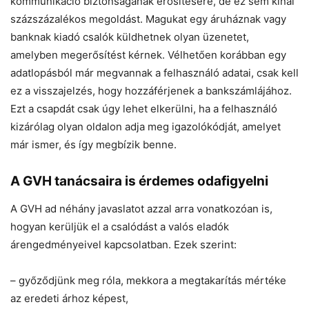
kommunikáció biztonságának erősítésére, de ez sem kínál
százszázalékos megoldást. Magukat egy áruháznak vagy
banknak kiadó csalók küldhetnek olyan üzenetet,
amelyben megerősítést kérnek. Vélhetően korábban egy
adatlopásból már megvannak a felhasználó adatai, csak kell
ez a visszajelzés, hogy hozzáférjenek a bankszámlájához.
Ezt a csapdát csak úgy lehet elkerülni, ha a felhasználó
kizárólag olyan oldalon adja meg igazolókódját, amelyet
már ismer, és így megbízik benne.
A GVH tanácsaira is érdemes odafigyelni
A GVH ad néhány javaslatot azzal arra vonatkozóan is,
hogyan kerüljük el a csalódást a valós eladók
árengedményeivel kapcsolatban. Ezek szerint:
– győződjünk meg róla, mekkora a megtakarítás mértéke
az eredeti árhoz képest,