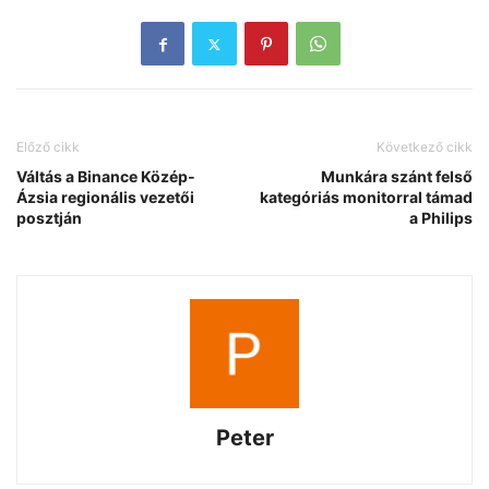
Előző cikk
Következő cikk
Váltás a Binance Közép-
Munkára szánt felső
Ázsia regionális vezetői
kategóriás monitorral támad
posztján
a Philips
Peter