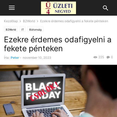
Kezdőlap
B2World
Ezekre érdemes odafigyelni a fekete pénteken
B2World
IT
Biztonság
Ezekre érdemes odafigyelni a
fekete pénteken
225
0
Írta:
Peter
-
november 10, 2023