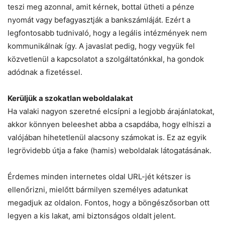
teszi meg azonnal, amit kérnek, bottal ütheti a pénze
nyomát vagy befagyasztják a bankszámláját. Ezért a
legfontosabb tudnivaló, hogy a legális intézmények nem
kommunikálnak így. A javaslat pedig, hogy vegyük fel
közvetlenül a kapcsolatot a szolgáltatónkkal, ha gondok
adódnak a fizetéssel.
Kerüljük a szokatlan weboldalakat
Ha valaki nagyon szeretné elcsípni a legjobb árajánlatokat,
akkor könnyen beleeshet abba a csapdába, hogy elhiszi a
valójában hihetetlenül alacsony számokat is. Ez az egyik
legrövidebb útja a fake (hamis) weboldalak látogatásának.
Érdemes minden internetes oldal URL-jét kétszer is
ellenőrizni, mielőtt bármilyen személyes adatunkat
megadjuk az oldalon. Fontos, hogy a böngészősorban ott
legyen a kis lakat, ami biztonságos oldalt jelent.