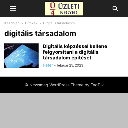
Kezdőlap
Címkék
Digitális társadalom
digitális társadalom
Digitális képzéssel kellene
felgyorsítani a digitális
társadalom építését
Peter
-
február 25, 2023
© Newsmag WordPress Theme by TagDiv