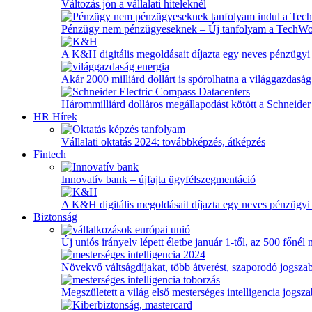
Változás jön a vállalati hiteleknél
Pénzügy nem pénzügyeseknek – Új tanfolyam a TechW
A K&H digitális megoldásait díjazta egy neves pénzügyi
Akár 2000 milliárd dollárt is spórolhatna a világgazdaság
Hárommilliárd dolláros megállapodást kötött a Schneider 
HR Hírek
Vállalati oktatás 2024: továbbképzés, átképzés
Fintech
Innovatív bank – újfajta ügyfélszegmentáció
A K&H digitális megoldásait díjazta egy neves pénzügyi
Biztonság
Új uniós irányelv lépett életbe január 1-től, az 500 főnél
Növekvő váltságdíjakat, több átverést, szaporodó jogszab
Megszületett a világ első mesterséges intelligencia jogsz