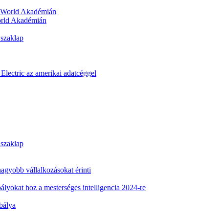
orld Akadémián
 szaklap
Electric az amerikai adatcéggel
 szaklap
 nagyobb vállalkozásokat érinti
ályokat hoz a mesterséges intelligencia 2024-re
abálya