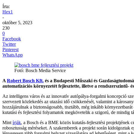
Írta:
Hex1
-
október 5, 2023
230
0
Facebook
Twitter
Pinterest
WhatsApp
Fotó: Bosch Media Service
A
Robert Bosch Kft.
és a Budapesti Műszaki és Gazdaságtudományi
automatizációs környezetét fejlesztette, illetve a rendszerszintű- é
Az intelligens város és az innovatív autópálya-forgalmi koncepció sz
szervezett közlekedés az utazási idő csökkenését, valamint a károsan
hozzájárulnak a biztonságosabb, tisztább, még inkább környezetbarát 
kutatási és fejlesztési folyamatok megkövetelik a szigorú, de mindig tá
Mint
írják
, a Bosch és a BME közös kutatás-fejlesztési projektjének cél
robosztusság méréseket. A szakemberek a projekt során kidolgoztak eg
lényegesen több forgalmi helyzet vizsgálatára ad lehetőséget, mint a 