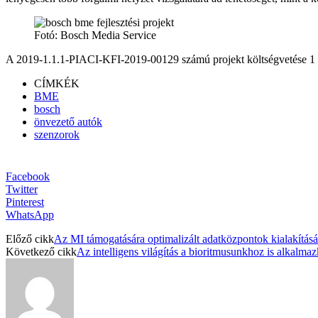
Fotó: Bosch Media Service
A 2019-1.1.1-PIACI-KFI-2019-00129 számú projekt költségvetése 1 66
CÍMKÉK
BME
bosch
önvezető autók
szenzorok
Facebook
Twitter
Pinterest
WhatsApp
Előző cikk
Az MI támogatására optimalizált adatközpontok kialakításáho
Következő cikk
Az intelligens világítás a bioritmusunkhoz is alkalma