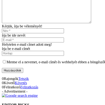
Kérjük, írja be véleményét!
írja be ide nevét
Helytelen e-mail címet adott meg!
írja be e-mail címét
Mentse el a nevemet, e-mail címét és webhelyét ebben a böngésző
0
Rajongók
Tetszik
0
Követő
Követés
0
Feliratkozó
Feliratkozás
- Advertisement -
EDITOR PICKS