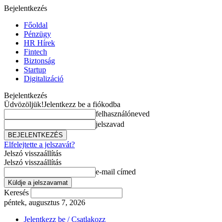
Bejelentkezés
Főoldal
Pénzügy
HR Hírek
Fintech
Biztonság
Startup
Digitalizáció
Bejelentkezés
Üdvözöljük!
Jelentkezz be a fiókodba
felhasználóneved
jelszavad
Elfelejtette a jelszavát?
Jelszó visszaállítás
Jelszó visszaállítás
e-mail címed
Keresés
péntek, augusztus 7, 2026
Jelentkezz be / Csatlakozz