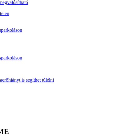
 megvalósítható
telen
sparkoláson
sparkoláson
erőhiányt is segíthet túlélni
BME