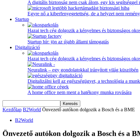
A digitális biztonság nem csak álom, egy kis segítséggel
Egyre nő a kiberfenyegetettség, de a helyzet nem remény
Startup
Hazai tech cég dolgozik a kényelmes és biztonságos oko
Startup hír: jön az újabb állami támogatás
Digitalizáció
Hazai tech cég dolgozik a kényelmes és biztonságos oko
Neuralink – egy gondolatokkal irányított világ küszöbén
Digitalizálni kell az egészségügyet, a technológia a munka
A home office nem ment a hatékony munka rovására
Kezdőlap
B2World
Önvezető autókon dolgozik a Bosch és a BME
B2World
Önvezető autókon dolgozik a Bosch és a 