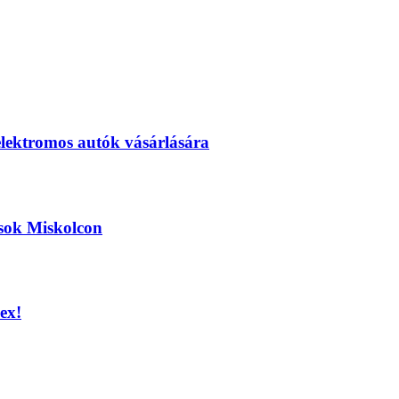
elektromos autók vásárlására
ások Miskolcon
ex!