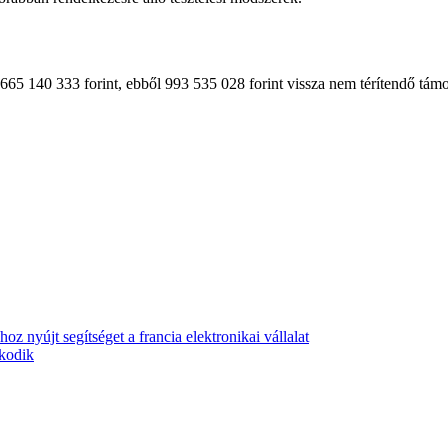
5 140 333 forint, ebből 993 535 028 forint vissza nem térítendő támo
z nyújt segítséget a francia elektronikai vállalat
zkodik