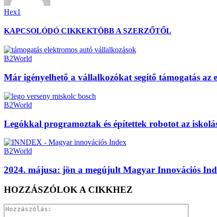
Hex1
KAPCSOLÓDÓ CIKKEK
TÖBB A SZERZŐTŐL
B2World
Már igényelhető a vállalkozókat segítő támogatás az 
B2World
Legókkal programoztak és építettek robotot az iskol
B2World
2024. májusa: jön a megújult Magyar Innovációs Ind
HOZZÁSZÓLOK A CIKKHEZ