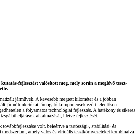
tás-fejlesztést valósított meg, mely során a meglévő teszt-
ette.
matizált járművek. A kevesebb megtett kilométer és a jobban
izált járműfunkciókat támogató komponensek ezért jelentősen
dhetetlen a folyamatos technológiai fejlesztés. A hatékony és sikeres
gálati eljárások alkalmazását, illetve fejlesztését.
vábbfejlesztése volt, beleértve a tartóssági-, stabilitási- és
 módszertant, amely valós és virtuális tesztkörnyezeteket kombinálva