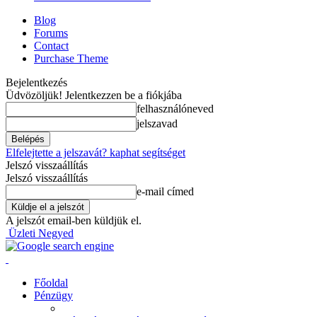
Blog
Forums
Contact
Purchase Theme
Bejelentkezés
Üdvözöljük! Jelentkezzen be a fiókjába
felhasználóneved
jelszavad
Elfelejtette a jelszavát? kaphat segítséget
Jelszó visszaállítás
Jelszó visszaállítás
e-mail címed
A jelszót email-ben küldjük el.
Üzleti Negyed
Főoldal
Pénzügy