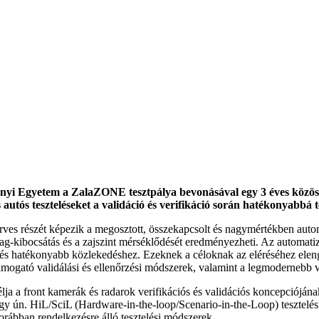
 Egyetem a ZalaZONE tesztpálya bevonásával egy 3 éves közös kuta
s autós teszteléseket a validáció és verifikáció során hatékonyabbá t
erves részét képezik a megosztott, összekapcsolt és nagymértékben auto
yag-kibocsátás és a zajszint mérséklődését eredményezheti. Az automat
és hatékonyabb közlekedéshez. Ezeknek a céloknak az eléréséhez elenge
mogató validálási és ellenőrzési módszerek, valamint a legmodernebb vizs
ja a front kamerák és radarok verifikációs és validációs koncepciójának to
y ún. HiL/SciL (Hardware-in-the-loop/Scenario-in-the-Loop) tesztelési
korábban rendelkezésre álló tesztelési módszerek.