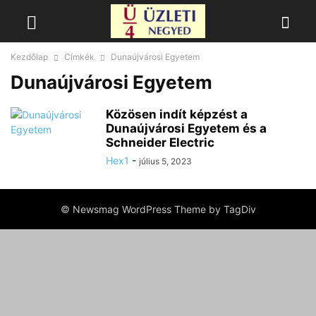
Kezdőlap
Címkék
Dunaújvárosi Egyetem
Dunaújvárosi Egyetem
Közösen indít képzést a
Dunaújvárosi Egyetem és a
Schneider Electric
Hex1
-
július 5, 2023
© Newsmag WordPress Theme by TagDiv