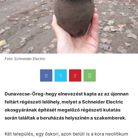
Fotó: Schneider Electric
Dunavecse-Öreg-hegy elnevezést kapta az az újonnan
feltárt régészeti lelőhely, melyet a Schneider Electric
okosgyárának építését megelőző régészeti kutatás
során találtak a beruházás helyszínén a szakemberek.
Két település, egy őskori, azon belüli is a kora neolitikum