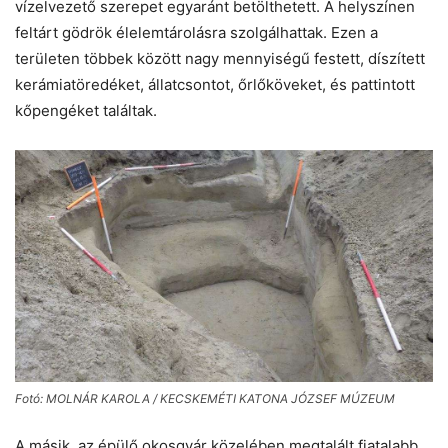
vízelvezető szerepet egyaránt betölthetett. A helyszínen
feltárt gödrök élelemtárolásra szolgálhattak. Ezen a
területen többek között nagy mennyiségű festett, díszített
kerámiatöredéket, állatcsontot, őrlőköveket, és pattintott
kőpengéket találtak.
Fotó: MOLNÁR KAROLA / KECSKEMÉTI KATONA JÓZSEF MÚZEUM
A másik, az épülő okosgyár közelében megtalált fiatalabb,