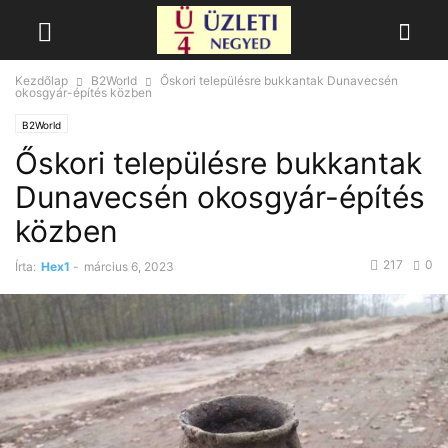
Kezdőlap
B2World
Őskori településre bukkantak Dunavecsén
okosgyár-építés közben
B2World
Őskori településre bukkantak
Dunavecsén okosgyár-építés
közben
217
0
Írta:
Hex1
-
március 6, 2023