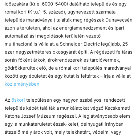
időszakára (Kr.e. 6000-5400) datálható település és egy
római kori (Kr.u.1-5. század), úgynevezett szarmata
település maradványait találták meg régészek Dunavecsén
azon a területen, ahol az energiamenedzsment és ipari
automatizálási megoldások területén vezető
multinacionális vállalat, a Schneider Electric legújabb, 25
ezer négyzetméteres okosgyárát építi. A régészeti feltárás
során főként árkok, árokrendszerek és tárolóvermek,
gödrökkerültek elő, de a római kori település maradványai
között egy épületet és egy kutat is feltártak – írja a vállalat
közleményében
.
Az
őskori
településen egy nagyon szabályos, rendezett
település képét találták a munkálatokat végző Kecskeméti
Katona József Múzeum régészei. A leglátványosabb elem
egy, a munkaterületet észak-kelet, délnyugati irányban
átszelő mély árok volt, mely telekhatárt, védelmi vagy