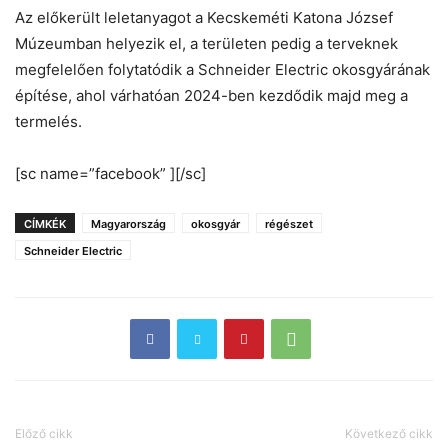
Az előkerült leletanyagot a Kecskeméti Katona József
Múzeumban helyezik el, a területen pedig a terveknek
megfelelően folytatódik a Schneider Electric okosgyárának
építése, ahol várhatóan 2024-ben kezdődik majd meg a
termelés.
[sc name=”facebook” ][/sc]
CÍMKÉK
Magyarország
okosgyár
régészet
Schneider Electric
Előző cikk
Következő cikk