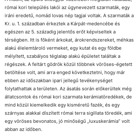
római kori település lakói az úgynevezett szarmaták, egy
iráni eredetű, nomád lovas nép tagjai voltak. A szarmaták a
Kr. u. 1. században érkeztek a Kárpát-medencébe és
egészen az 5. századig jelentős erőt képviseltek a
térségben. Itt is főként árkokat, árokrendszereket, méhkas
alakú élelemtároló vermeket, egy kutat és egy földbe
mélyített, szabályos téglalap alakú épületet találtak a
régészek. A feltárt gödrök közül többnek vöröses-égetett
betöltése volt, ami arra enged következtetni, hogy már
ebben az időszakban ipari jellegű tevékenységet
folytathattak a területen. Az ásatás során előkerültek még
állatcsontok és római kori szarmata kerámiatöredékek, de
mind közül kiemelkedik egy kisméretű fazék, és egy
szárnyas alakkal díszített római terra sigillata töredék, ami
egy vöröses bevonatos, jó minőségű „luxuskerámia” volt
abban az időben.