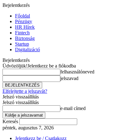
Bejelentkezés
Főoldal
Pénzügy
HR Hírek
Fintech
Biztonság
Startup
Digitalizáció
Bejelentkezés
Üdvözöljük!
Jelentkezz be a fiókodba
felhasználóneved
jelszavad
Elfelejtette a jelszavát?
Jelszó visszaállítás
Jelszó visszaállítás
e-mail címed
Keresés
péntek, augusztus 7, 2026
Jelentkezz be / Csatlakozz