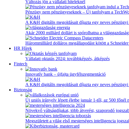
Változás jön a vállalati hiteleknél
Pénzügy nem pénzügyeseknek – Új tanfolyam a TechW
A K&H digitális megoldásait díjazta egy neves pénzügyi
Akár 2000 milliárd dollárt is spórolhatna a világgazdaság
Hárommilliárd dolláros megállapodást kötött a Schneider 
HR Hírek
Vállalati oktatás 2024: továbbképzés, átképzés
Fintech
Innovatív bank – újfajta ügyfélszegmentáció
A K&H digitális megoldásait díjazta egy neves pénzügyi
Biztonság
Új uniós irányelv lépett életbe január 1-től, az 500 főnél
Növekvő váltságdíjakat, több átverést, szaporodó jogszab
Megszületett a világ első mesterséges intelligencia jogsz