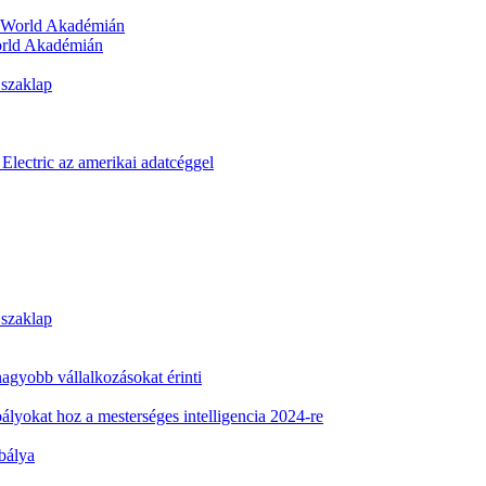
orld Akadémián
 szaklap
Electric az amerikai adatcéggel
 szaklap
 nagyobb vállalkozásokat érinti
ályokat hoz a mesterséges intelligencia 2024-re
abálya