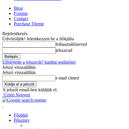
Blog
Forums
Contact
Purchase Theme
Bejelentkezés
Üdvözöljük! Jelentkezzen be a fiókjába
felhasználóneved
jelszavad
Elfelejtette a jelszavát? kaphat segítséget
Jelszó visszaállítás
Jelszó visszaállítás
e-mail címed
A jelszót email-ben küldjük el.
Üzleti Negyed
Főoldal
Pénzügy