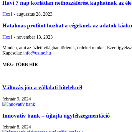
Havi 7 nap korlátlan nethozzáférést kaphatnak az éle
Hex1
-
augusztus 28, 2023
Hatalmas profitot hozhat a cégeknek az adatok kiak
Hex1
-
november 13, 2023
Minden, ami az üzleti világban történik, érdekel minket. Ezért igyekszü
Kapcsolat:
info@uzine.hu
MÉG TÖBB HÍR
Változás jön a vállalati hiteleknél
február 9, 2024
Innovatív bank – újfajta ügyfélszegmentáció
február 8, 2024