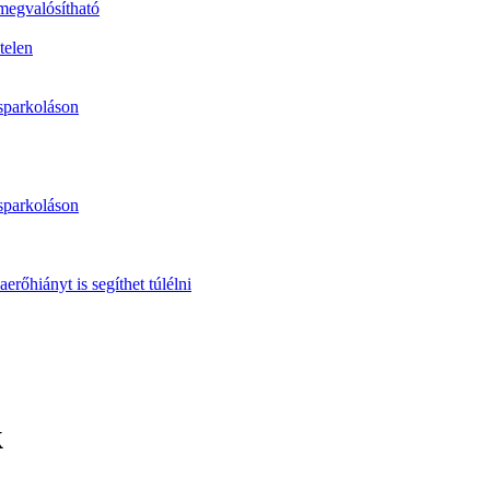
 megvalósítható
telen
sparkoláson
sparkoláson
erőhiányt is segíthet túlélni
k