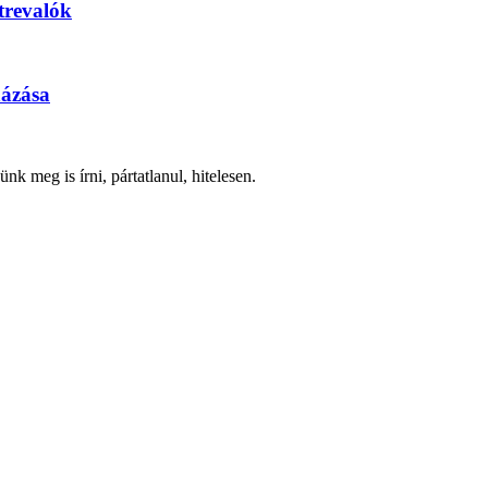
trevalók
názása
nk meg is írni, pártatlanul, hitelesen.