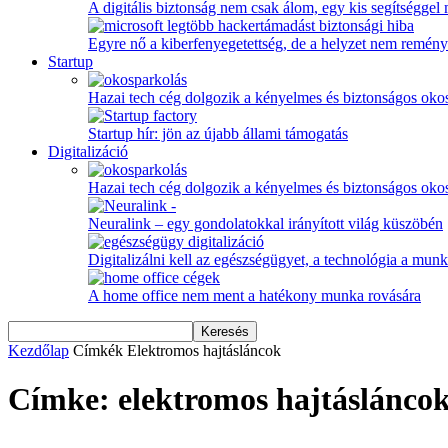
A digitális biztonság nem csak álom, egy kis segítséggel
Egyre nő a kiberfenyegetettség, de a helyzet nem remény
Startup
Hazai tech cég dolgozik a kényelmes és biztonságos oko
Startup hír: jön az újabb állami támogatás
Digitalizáció
Hazai tech cég dolgozik a kényelmes és biztonságos oko
Neuralink – egy gondolatokkal irányított világ küszöbén
Digitalizálni kell az egészségügyet, a technológia a munka
A home office nem ment a hatékony munka rovására
Kezdőlap
Címkék
Elektromos hajtásláncok
Címke: elektromos hajtáslánco