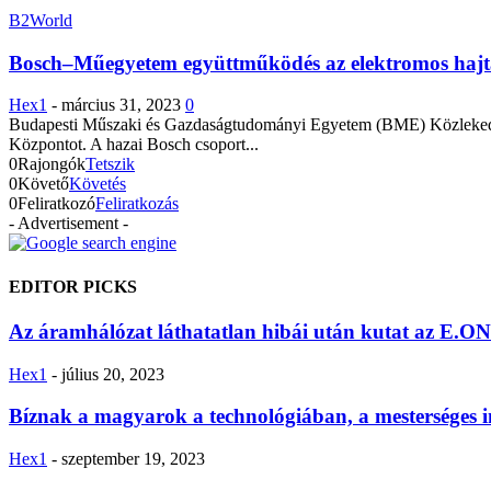
B2World
Bosch–Műegyetem együttműködés az elektromos hajtá
Hex1
-
március 31, 2023
0
Budapesti Műszaki és Gazdaságtudományi Egyetem (BME) Közlekedés
Központot. A hazai Bosch csoport...
0
Rajongók
Tetszik
0
Követő
Követés
0
Feliratkozó
Feliratkozás
- Advertisement -
EDITOR PICKS
Az áramhálózat láthatatlan hibái után kutat az E.ON
Hex1
-
július 20, 2023
Bíznak a magyarok a technológiában, a mesterséges i
Hex1
-
szeptember 19, 2023