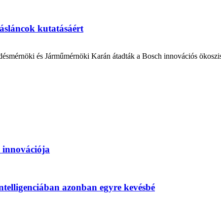
sláncok kutatásáért
mérnöki és Járműmérnöki Karán átadták a Bosch innovációs ökoszis
 innovációja
ntelligenciában azonban egyre kevésbé