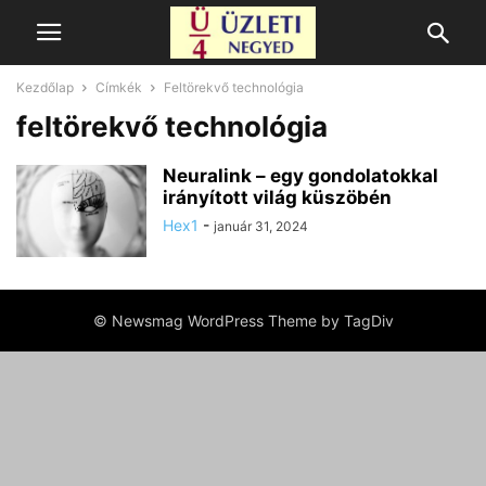
Kezdőlap
Címkék
Feltörekvő technológia
feltörekvő technológia
Neuralink – egy gondolatokkal
irányított világ küszöbén
Hex1
-
január 31, 2024
© Newsmag WordPress Theme by TagDiv