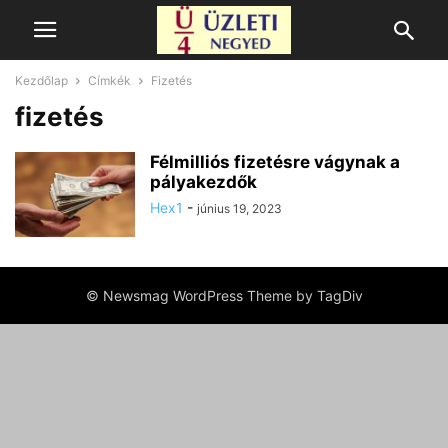
Kezdőlap
Címkék
Fizetés
fizetés
Félmilliós fizetésre vágynak a
pályakezdők
Hex1
-
június 19, 2023
© Newsmag WordPress Theme by TagDiv