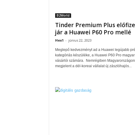
B2World
Tinder Premium Plus előfize
jár a Huawei P60 Pro mellé
Hex1
-
június 22, 2023
Meglepő kedvezményt ad a Huawei legújabb p
kategóriás készüléke, a Huawei P60 Pro magyar
vásárlói számára. Nemrégiben Magyarországon 
megjelent a dél-koreai vállalat új zászlóhajós...