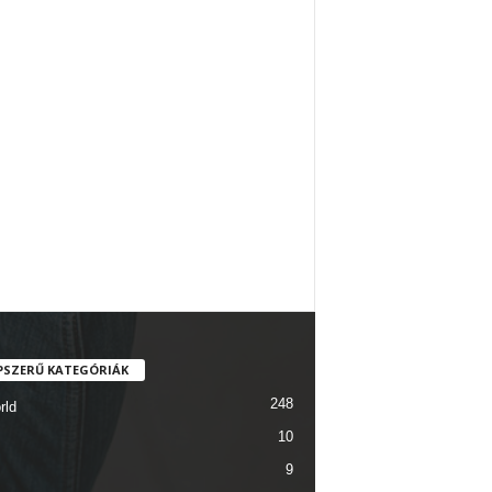
PSZERŰ KATEGÓRIÁK
248
rld
10
9