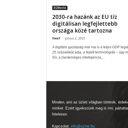
B2World
2030-ra hazánk az EU tíz
digitálisan legfejlettebb
országa közé tartozna
Hex1
-
június 2, 2023
A digitális gazdaság már ma is a teljes GDP lega
25 százalékát adja, a fejlett technológiák – úgy m
5G, a mesterséges intelligencia,...
Minden, ami az üzleti világban történik, érdek
minket. Ezért igyekszünk meg is írni, pártatla
hitelesen.
Kapcsolat:
info@uzine.hu