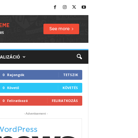
TALIZÁCIÓ
0
Rajongók
TETSZIK
0
Követő
KÖVETÉS
0
Feliratkozó
FELIRATKOZÁS
- Advertisement -