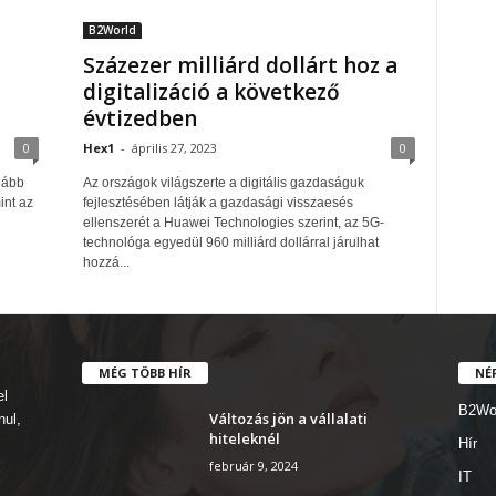
B2World
Százezer milliárd dollárt hoz a
digitalizáció a következő
évtizedben
0
Hex1
-
április 27, 2023
0
lább
Az országok világszerte a digitális gazdaságuk
int az
fejlesztésében látják a gazdasági visszaesés
ellenszerét a Huawei Technologies szerint, az 5G-
technológa egyedül 960 milliárd dollárral járulhat
hozzá...
MÉG TÖBB HÍR
NÉ
el
B2Wo
Változás jön a vállalati
nul,
hiteleknél
Hír
február 9, 2024
IT