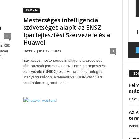
B2World
Mesterséges intelligencia
a
szövetséget alapít az ENSZ
Iparfejlesztési Szervezete és a
0
Huawei
nt 300
Hex1
-
június 23, 2023
0
uawei
t,
Egy közös mesterséges intelligencia szövetség
létrehozását jelentette be az ENSZ Iparfejlesztési
Szervezete (UNIDO) és a Huawei Technologies
ED
Magyarországon, a fényeslitkei East-West Gate
terminálon megrendezett...
Felm
száz
Hex1
Az A
term
Peter
Sürg