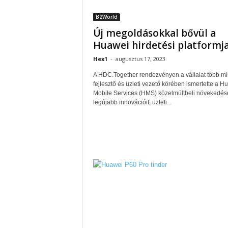
B2World
Új megoldásokkal bővül a
Huawei hirdetési platformj
Hex1
-
augusztus 17, 2023
A HDC.Together rendezvényen a vállalat több mi
fejlesztő és üzleti vezető körében ismertette a H
Mobile Services (HMS) közelmúltbeli növekedésé
legújabb innovációit, üzleti...